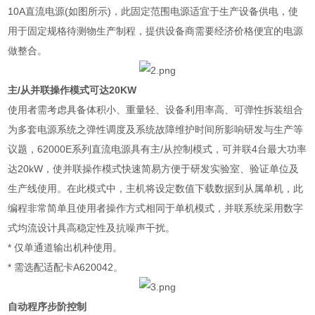
10A
直流电源
(
如图所示
)
，此固定范围电源适宜于生产设备供电，使
用于固定规格待测物生产制程，提供设备商需要经济价格便宜的电源
做整合。
主
/
从并联操作模式可达
20KW
使用者需考虑具备体积小、重量轻、设备利用率高、可弹性拆装组合
为多套电源系统之弹性调度及系统故障维护时间所影响研发与生产等
议题，
62000E
系列直流电源具有主
/
从控制模式，可并联
4
台最大功率
达
20kW
，使并联操作模式快速简易方便于研发实验室、验证单位及
生产线使用。在此模式中，主机将设定数值下载数据到从属单机，此
编程非常简单且使用者操作方式相同于单机模式，并联系统采用数字
式均流设计具高稳定性及抗噪声干扰。
*
仅单通道输出机种使用。
*
需选配适配卡
A620042
。
自动程序步阶控制