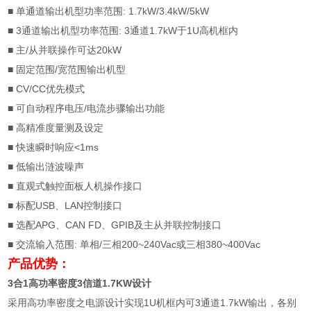
■
单通道输出机型功率范围
: 1.7kW/3.4kW/5kW
■ 3
通道输出机型功率范围
: 3
通道
1.7kW
于
1U
高机框内
■
主
/
从并联操作可达
20kW
■
固定范围
/
宽范围输出机型
■ CV/CC
优先模式
■
可自动程序电压
/
电流步骤输出功能
■
高精准度量测及设定
■
快速瞬时响应
<1ms
■
低输出涟波噪声
■
直观式触控面板人机操作接口
■
标配
USB
、
LAN
控制接口
■
选配
APG
、
CAN FD
、
GPIB
及主从并联控制接口
■
交流输入范围
:
单相
/
三相
200~240Vac
或三相
380~400Vac
产品优势：
3
合
1
高功率密度
3
信道
1.7KW
设计
采用高功率密度之电源设计实现
1U
机框内可
3
通道
1.7kW
输出，各别