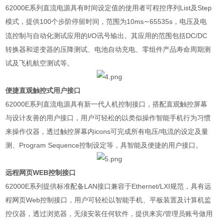
62000E
系列直流电源具有时间设定值的使用者可程控序列
List
及
Step
模式，提供
100
个步阶停留时间，范围为
10ms
65535s
，电压及电
∼
流控制与自动化测试应用的
I/O
讯号输出。其应用的范围包括
DC/DC
转换器和逆变器的压降测试、电池自动充电、零组件产品寿命周期测
试及飞机航空测试等。
便捷直观触控式用户接口
62000E
系列直流电源具有新一代人机控制接口，搭配直观触控屏幕
与设计友善的用户接口，用户可轻松的以类似操作智能手机行为习惯
来操作仪器，透过触控屏幕内
icons
可完成所有电压
/
电流的设定及量
测、
Program Sequence
控制设定等，具智能及便捷的用户接口。
远程网页
WEB
控制接口
62000E
系列提供标准配备
LAN
接口兼容于
Ethernet/LXI
规范，具有远
程网页
Web
控制接口，用户可轻松以智能手机、平板装置及计算机监
控仪器，透过浏览器，无须安装任何软件，提供来宾
/
管理员账号做用