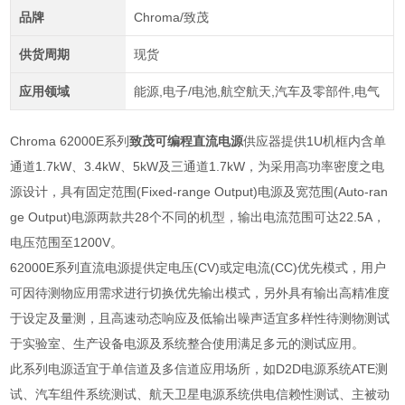
品牌
Chroma/致茂
供货周期
现货
应用领域
能源,电子/电池,航空航天,汽车及零部件,电气
Chroma 62000E系列
致茂可编程直流电源
供应器提供1U机框内含单
通道1.7kW、3.4kW、5kW及三通道1.7kW，为采用高功率密度之电
源设计，具有固定范围(Fixed-range Output)电源及宽范围(Auto-ran
ge Output)电源两款共28个不同的机型，输出电流范围可达22.5A，
电压范围至1200V。
62000E
系列直流电源提供定电压
(CV)
或定电流
(CC)
优先模式，用户
可因待测物应用需求进行切换优先输出模式，另外具有输出高精准度
于设定及量测，且高速动态响应及低输出噪声适宜多样性待测物测试
于实验室、生产设备电源及系统整合使用满足多元的测试应用。
此系列电源适宜于单信道及多信道应用场所，如
D2D
电源系统
ATE
测
试、汽车组件系统测试、航天卫星电源系统供电信赖性测试、主被动