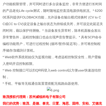
户功能权限管理，并可同时进行多台设备监控，非常方便进行长时间
的产品老化
Life cycle
测试，随时随地监控直流电源供电状况。
* 6200
0E
系列提供
FOLDBACK
功能，允许设备在输出模式转换时
(CV to C
C
或
CC to CV)
设定设备之输出状态为持续或关闭，并可设定此延迟关
闭时间，藉以保护待测物。
*
当设备发生异常时，除本机面板会发出
异常警告外，远程控制接口也会出现声音告警提示。
*
具有
SCPI
命令
编程功能用户，可进行过程控制
(
循环
/
暂停
/
延迟等
)
，并可将控制程
序储存
/
加载到计算机。
* Web
软件系统初始仅为监视功能，考虑远程控制安全性，用户需输
入密码开启控制权限。
* Web
控制接口可以扫
QR
码登入
web control
以方便
user
快速连结控
制 。
*
手机、平板等无线通信装置需搭配无线路由器使用。
致茂授权代理商：苏州威锐科电子有限公司
我们的优势：致茂、是德、泰克、日置、海思、固纬、安柏、艾德克