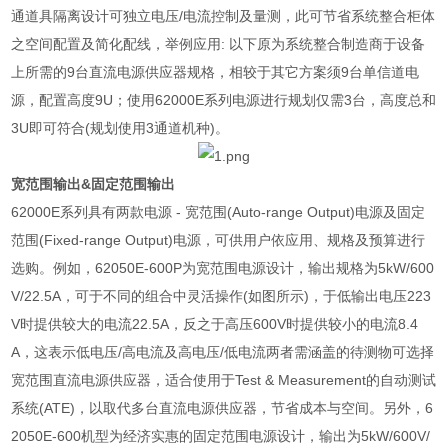
通道具隔离设计可独立电压
/
电流控制及量测，此可节省系统整合柜体
之空间配置及简化配线，举例应用
:
以下原为系统整合制造商于设备
上所需的
9
台直流电源供应器规格，相较于其它方案须
9
台单信道电
源，配置高度
9U
；使用
62000E
系列电源进行规划仅需
3
台，高度总和
3U
即可符合
(
规划使用
3
通道机种
)
。
宽范围输出
&
固定范围输出
62000E
系列具有两款电源
-
宽范围
(Auto-range Output)
电源及固定
范围
(Fixed-range Output)
电源，可供用户依应用、规格及预算进行
选购。例如，
62050E-600P
为宽范围电源设计，输出规格为
5kW/600
V/22.5A
，可于不同的组合中灵活操作
(
如图所示
)
，于低输出电压
223
V
时提供较大的电流
22.5A
，反之于高压
600V
时提供较小的电流
8.4
A
，这表示低电压
/
高电流及高电压
/
低电流两者需涵盖的待测物可选择
宽范围直流电源供应器，适合使用于
Test & Measurement
的自动测试
系统
(ATE)
，以取代多台直流电源供应器，节省成本与空间。另外，
6
2050E-600
机型为经济实惠的固定范围电源设计，输出为
5kW/600V/