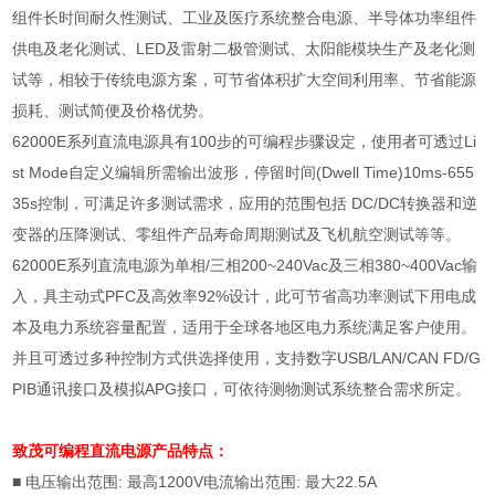
组件长时间耐久性测试、工业及医疗系统整合电源、半导体功率组件
供电及老化测试、
LED
及雷射二极管测试、太阳能模块生产及老化测
试等，相较于传统电源方案，可节省体积扩大空间利用率、节省能源
损耗、测试简便及价格优势。
62000E
系列直流电源具有
100
步的可编程步骤设定，使用者可透过
Li
st Mode
自定义编辑所需输出波形，停留时间
(Dwell Time)10ms-655
35s
控制，可满足许多测试需求，应用的范围包括
DC/DC
转换器和逆
变器的压降测试、零组件产品寿命周期测试及飞机航空测试等等。
62000E
系列直流电源为单相
/
三相
200~240Vac
及三相
380~400Vac
输
入，具主动式
PFC
及高效率
92%
设计，此可节省高功率测试下用电成
本及电力系统容量配置，适用于全球各地区电力系统满足客户使用。
并且可透过多种控制方式供选择使用，支持数字
USB/LAN/CAN FD/G
PIB
通讯接口及模拟
APG
接口，可依待测物测试系统整合需求所定。
致茂可编程直流电源
产品特点：
■ 电压输出范围
:
最高
1200V
电流输出范围
:
最大
22.5A