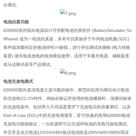
出测试。
电池仿真功能
62000D
系列双向电源设计可搭配电池仿真软件
(BatterySimulator So
ftPanel)
成为一电池仿真器，具有可仿真操作于不同电池电量
(SOC)
条件或加载特定的电池特性
V-I
曲线，进行评估测试待测物
(
电力转换
装置
)
做充电或放电的电池模拟使用，适用于车载充电器、储能装置
或马达驱动器等产品测试。
电池充放电模式
62000D
双向直流电源之源与载的操作，典型的应用为测试动力电池
的充放电
CC-CV
特性，例如在验证所使用的电池规格时，须测试标准
的充放电条件、包括带入不同温度需求下充放电后的容量测试，以及
End-of-Line (EOL)
中的充放电测项等，皆可快速的使用
62000D
电池
充放电功能做验证，一台机器即可以完成对电池的充电与放电测试。
并且常见动力电池
12V/24V/48V
低压电池组及
200V/400V/800V
高压