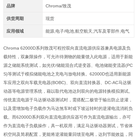
品牌
Chroma/致茂
供货周期
现货
应用领域
能源,电子/电池,航空航天,汽车及零部件,电气
Chroma 62000D
系列致茂可程控双向直流电源供应器兼具电源及负
载特性，双象限操作，可允许待测物的能量馈入此电源，适用于新能
源之储能系统测试，如光伏
/
储能混合式逆变器、电池储能变流器
(PC
S)
等测试于模拟储能电池之充电与放电转换。
62000D
也适用新能源
车应用之双向车载充电器
(BOBC)
、双向直流转换器、
DC-AC
马达驱
动器等电源管理系统，藉以取代电池达到双向的电源转换模拟测试。
传统直流电源于马达驱动器测试时，需搭配二极管于输出防止逆灌，
以及需增加电子负载作为马达煞车时或下坡运转时的逆灌电流消耗负
载。而
62000D
系列双向直流电源供应器可作为直流电源输出，亦可
作为直流电子负载操作，具一机双用，满足马达驱动器测试，节省体
积空间及简易配置，更能将逆灌能量回馈至电网，达到节能效益，同