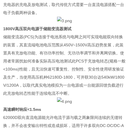
充电器的充电及放电测试，取代传统方式需要一台直流电源搭配一台
电子负载两种设备。
1800V
高压双向电源于储能变流器测试
储能变流器
(PCS)
为连接于电池系统与电网之间可实现电能双向转换
的装置，其直流端电池电压范围从
450V~1500V
高压趋势发展，此装
置具有充放电功能、有功功率控制、无功功率调节和并离网切换。使
用者常困扰如何准备实际高压电池测试此
PCS
于充放电转态
(
规格一般
<100ms)
性能，且无法快速可重复性、控制性、安全性使用研发验证
及生产，当使用高压机种
62180D-1800
，可并联
30
台达
540kW/1800
V/1200A
，以取代真实电池模拟为一台电源或一台能源回馈负载进行
此充放电转态性能于连续电流不中断。
高速瞬时响应
<1.5ms
62000D
双向直流电源能允许电流于源与载之两象限间连续的无缝转
换，并不会改变输出特性或造成损坏，适用于许多双向
DC-DC/DC-A