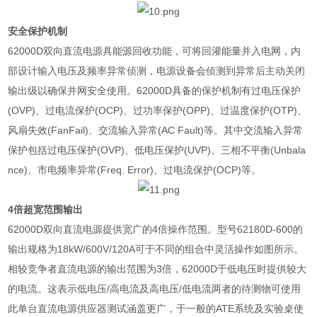
安全保护机制
62000D
双向直流电源具能源回收功能，可将回灌能量并入电网，内
部设计输入电压及频率异常侦测，电源设备会侦测到异常后主动关闭
输出级以确保并网安全使用。
62000D
具备的保护机制有过电压保护
(OVP)
、过电流保护
(OCP)
、过功率保护
(OPP)
、过温度保护
(OTP)
、
风扇失效
(FanFail)
、交流输入异常
(AC Fault)
等。其中交流输入异常
保护包括过电压保护
(OVP)
、低电压保护
(UVP)
、三相不平衡
(Unbala
nce)
、市电频率异常
(Freq. Error)
、过电流保护
(OCP)
等。
4
倍超宽范围输出
62000D
双向直流电源提供宽广的
4
倍操作范围。型号
62180D-600
的
输出规格为
18kW/600V/120A
可于不同的组合中灵活操作如图所示。
相较竞争者直流电源的输出范围为
3
倍，
62000D
于低电压时提供较大
的电流。这表示低电压
/
高电流及高电压
/
低电流两者的待测物可使用
此单台直流电源供应器测试涵盖更广，于一般的
ATE
系统及实验桌使