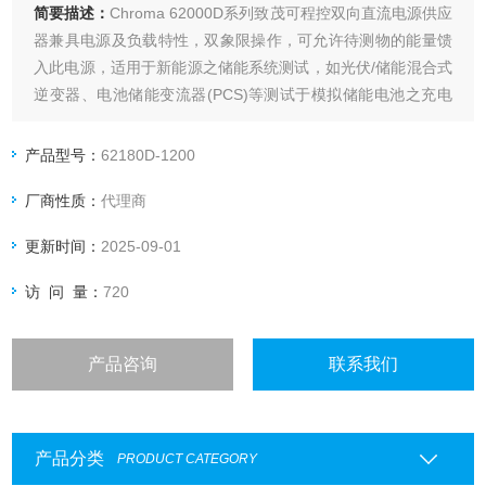
简要描述：
Chroma 62000D系列致茂可程控双向直流电源供应
器兼具电源及负载特性，双象限操作，可允许待测物的能量馈
入此电源，适用于新能源之储能系统测试，如光伏/储能混合式
逆变器、电池储能变流器(PCS)等测试于模拟储能电池之充电
与放电转换。62000D也适用新能源车应用之双向车载充电器
(BOBC)、双向直流转换器、DC-AC马达驱动器等电源管理系
产品型号：
62180D-1200
统，藉以取代电池达到双向的电源转换模拟测试。
厂商性质：
代理商
更新时间：
2025-09-01
访 问 量：
720
产品咨询
联系我们
产品分类
PRODUCT CATEGORY