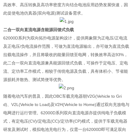
高效率、高压转换及高功率密度方向结合电池应用趋势发展快速，因
此促使电池仿真器
(
双向电源
)
测试设备需求。
二合一双向直流电源含能源回馈式负载
62000D
系列为双向拓扑电源架构设计，提供两象限为正电压
/
正电流
及正电压
/
负电流操作范围，可做为直流电源输出，亦可做为直流负载
拉载电流操作，并且将吸收的能量回馈至电网，转换效率高达
93%
，
此二合一双向直流电源兼具能源回馈式负载，可操作于定电压、定电
流、定功率工作模式，相较于传统电源及负载，具有体积小、节省能
源损耗并散热、测试简便等优势。
随着电动汽车的普及，因此
OBC
车载充电器朝
V2G(Vehicle to Gri
d)
、
V2L(Vehicle to Load)
及
V2H(Vehicle to Home)
通过双向充放电与
电网进行运行管理。
62000D
系列双向直流电源亦提供纯电子负载模
式，有定电压
(CV)/
定电流
(CC)/
定功率
(CP)
模式，提供于车载充电器
研发及测试时，模拟电池充电行为，仅需一台
62000D
即可满足双向