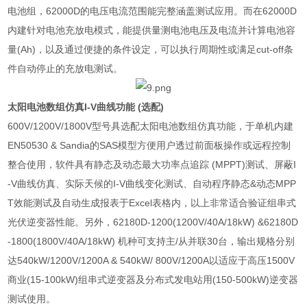
电池组，
62000D
的电压电流范围能完整涵盖测试应用。而在
62000D
内建针对电池充放电模式，能提供量测电池电压及电流并计算电池容
量
(Ah)
，以及通过便捷的条件设定，可以执行周期性或满足
cut-off
条
件自动停止的充放电测试。
太阳电池数组仿真
I-V
曲线功能
(
选配
)
600V/1200V/1800V
型号具选配太阳电池数组仿真功能，于单机内建
EN50530 & Sandia
的
SAS
模型方便用户透过前面板操作或远程控制
整合使用，软件具有静态及动态最大功率点追踪
(MPPT)
测试、屏蔽
I
-V
曲线仿真、实际天候的
I-V
曲线变化测试、自动程序静态
&
动态
MPP
T
效能测试及自动生成报表于
Excel
表格内，以上非常适合验证组串式
光伏逆变器性能。另外，
62180D-1200(1200V/40A/18kW) &62180D
-1800(1800V/40A/18kW)
机种可支持主
/
从并联
30
台，输出规格分别
达
540kW/1200V/1200A & 540kW/ 800V/1200A
以适应于高压
1500V
商业
(15-100kW)
组串式逆变器及分布式发电站用
(150-500kW)
逆变器
测试使用。