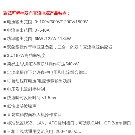
致茂可程控双向直流电源
产品特点：
■ 电压输出范围
: 0~100V/600V/1200V/1800V
■
电流输出范围
: 0~540A
■
功率输出范围
: 6kW /12kW / 18kW
■
双象限操作于电源及负载，二合一的双向直流电源供应器
■ 3U/18kW
高功率密度
■
简易主
/
从并联
&
串联
*1
操作可达
540kW
■
定功率操作下允许多种电压和电流组合输出
■
可自动程序电压
/
电流步骤输出功能
■
电压及电流斜率控制
■
快速瞬时反应时间
<1.5ms
■
低输出涟波噪声
■
直观式触控面板人机操作接口
■
标准配置
USB
、
LAN
、
APG
控制接口，可选购
CAN
、
GPIB
控制接口
■
三相四线式通用交流入电
: 200~480 Vac