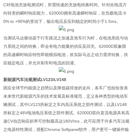
C
对电池充放电测试时，所需快速的充放电转换时间。针对此电流方
向转变的瞬时响应能力，
62000D
拥有高速瞬时响应，在负载电流
-9
0% to +90%
的变动下，输出电压反应到稳定的时间小于
1.5ms
。
当测试马达驱动器于行车路况之加速及煞车行为时，在电池系统与动
力系统之间的转换，即会有电力能量的供应及回充。
62000D
双象限
的高速瞬时响应特性即能模拟电池，依实际马达之动力需求转换，供
应稳定电压，并允许剎车时电流的回灌。
新能源汽车法规测试
LV123/LV148
因应全球节约能源之趋势以及降低碳排放的走向，各车厂也纷纷发表
未来世代新能源汽车的技术发展及标准规范，定义各种类型的电动车
辆测试，其中
LV123
所标定之车内高压系统之部件测试，以及
LV148
所标定之
48V
电池电压系统之部件测试。
62000D
双向直流电源具有高
速
CV
动态响应斜率可控制最高达
180V/ms
，此可应用于许多汽车法规
之电器特性测试，搭配
Chroma Softpanel
软件，用户更可一键操作输