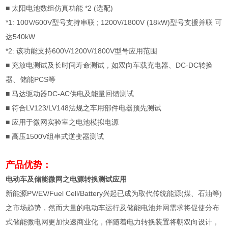
■
太阳电池数组仿真功能
*2 (
选配
)
*1: 100V/600V
型号支持串联
; 1200V/1800V (18kW)
型号支援并联 可
达
540kW
*2:
该功能支持
600V/1200V/1800V
型号应用范围
■
充放电测试及长时间寿命测试，如双向车载充电器、
DC-DC
转换
器、储能
PCS
等
■
马达驱动器
DC-AC
供电及能量回馈测试
■
符合
LV123/LV148
法规之车用部件电器预先测试
■
应用于微网实验室之电池模拟电源
■ 高压1500V组串式逆变器测试
产品优势：
电动车及储能微网之电源转换测试应用
新能源
PV/EV/Fuel Cell/Battery
兴起已成为取代传统能源
(
煤、石油等
)
之市场趋势，然而大量的电动车运行及储能电池并网需求将促使分布
式储能微电网更加快速商业化，伴随着电力转换装置将朝双向设计，