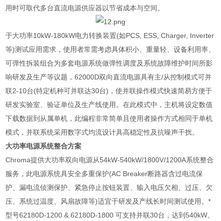
用时可取代多台直流电源供应器以节省成本与空间。
于大功率
10kW-180kW
电力转换装置
(
如
PCS, ESS, Charger, Inverter
等
)
测试应用需求，使用者常需考虑具体积小、重量轻、设备利用率、
可弹性拆装组合为多套电源系统做弹性调度及系统故障维护时间所影
响研发及生产等议题，
62000D
双向直流电源具有主
/
从控制模式可并
联
2-10
台
(
特定机种可并联达
30
台
)
，使并联操作模式快速简易方便于
研发实验室、验证单位及生产线使用。在此模式中，主机将设定数值
下载数据到从属单机，此编程非常简单且使用者操作方式相同于单机
模式，并联系统采用数字式均流设计具高稳定性及抗噪声干扰。
大功率电源系统整合方案
Chroma
提供大功率双向电源从
54kW-540kW/1800V/1200A
系统整合
服务，此电源系统具安全多重保护
(AC Breaker
断路器含过电流保
护、漏电流侦测保护、紧急停止按钮装置、输入电压欠相、过压、欠
压、系统过温度、风扇故障等
)
适宜于研发及产线长时间测试使用。
*
型号
62180D-1200 & 62180D-1800
可支持并联
30
台，达到
540kW
。