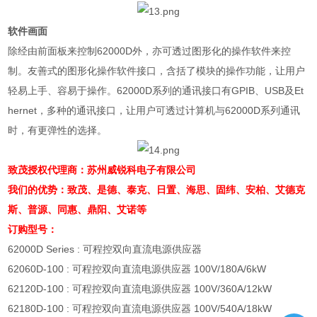
软件画面
除经由前面板来控制
62000D
外，亦可透过图形化的操作软件来控
制。友善式的图形化操作软件接口，含括了模块的操作功能，让用户
轻易上手、容易于操作。
62000D
系列的通讯接口有
GPIB
、
USB
及
Et
hernet
，多种的通讯接口，让用户可透过计算机与
62000D
系列通讯
时，有更弹性的选择。
致茂授权代理商：苏州威锐科电子有限公司
我们的优势：致茂、是德、泰克、日置、海思、固纬、安柏、艾德克
斯、普源、同惠、鼎阳、艾诺等
订购型号：
62000D Series :
可程控双向直流电源供应器
62060D-100 :
可程控双向直流电源供应器
100V/180A/6kW
62120D-100 :
可程控双向直流电源供应器
100V/360A/12kW
62180D-100 :
可程控双向直流电源供应器
100V/540A/18kW