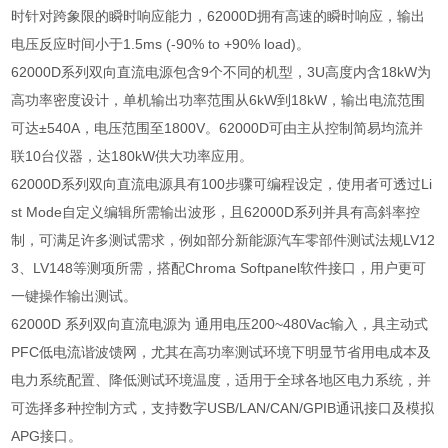
时针对跨象限的瞬时响应能力，
62000D
拥有高速的瞬时响应，输出
电压反应时间小于
1.5ms (-90% to +90% load)
。
62000D
系列双向直流电源包含
9
个不同的机型，
3U
高度内含
18kW
为
高功率密度设计，单机输出功率范围从
6kW
到
18kW
，输出电流范围
可达
±540A
，电压范围至
1800V
。
62000D
可由主从控制简易均流并
联
10
台仪器，达
180kW
供大功率应用。
62000D
系列双向直流电源具有
100
步骤可编程设定，使用者可透过
Li
st Mode
自定义编辑所需输出波形，且
62000D
系列并具有高斜率控
制，可满足许多测试需求，例如部分新能源汽车零部件测试法规
LV12
3
、
LV148
等测项所需，搭配
Chroma Softpanel
软件接口，用户更可
一键操作输出测试。
62000D
系列双向直流电源为 通用电压
200~480Vac
输入，具主动式
PFC
低电流谐波馈网，尤其在高功率测试环境下明显节省用电成本及
电力系统配置、降低测试环境温度，适用于全球各地区电力系统，并
可选择多种控制方式，支持数字
USB/LAN/CAN/GPIB
通讯接口及模拟
APG
接口。