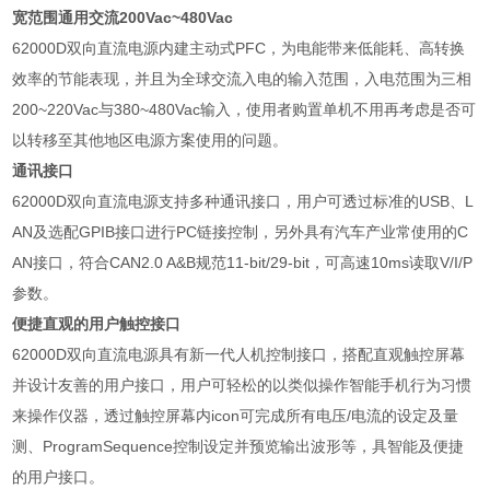
宽范围通用交流
200Vac~480Vac
62000D
双向直流电源内建主动式
PFC
，为电能带来低能耗、高转换
效率的节能表现，并且为全球交流入电的输入范围，入电范围为三相
200~220Vac
与
380~480Vac
输入，使用者购置单机不用再考虑是否可
以转移至其他地区电源方案使用的问题。
通讯接口
62000D
双向直流电源支持多种通讯接口，用户可透过标准的
USB
、
L
AN
及选配
GPIB
接口进行
PC
链接控制，另外具有汽车产业常使用的
C
AN
接口，符合
CAN2.0 A&B
规范
11-bit/29-bit
，可高速
10ms
读取
V/I/P
参数。
便捷直观的用户触控接口
62000D
双向直流电源具有新一代人机控制接口，搭配直观触控屏幕
并设计友善的用户接口，用户可轻松的以类似操作智能手机行为习惯
来操作仪器，透过触控屏幕内
icon
可完成所有电压
/
电流的设定及量
测、
ProgramSequence
控制设定并预览输出波形等，具智能及便捷
的用户接口。