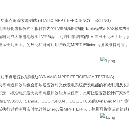
大功率点追踪效能测试
(STATIC MPPT EFFICIENCY TESTING)
此图形化虚拟仪控面板软件内的
I-V
曲线编辑功能
:Table
模式
& SAS
模式去
编辑完成太阳电池数组
I-V
曲线后，可呼叫欲测试的
I-V
曲线于此画面后，
显示于此画面。另外此功能可让用户设定
MPPT Efficiency
测试维持时间，
大功率点追踪效能测试
(DYNAMIC MPPT EFFICIENCY TESTING)
功率点追踪效能也会影响逆变器对光伏发电系统所发电能的有效利用及长
订定一标准动态最大功率点跟踪效能测试程序，此可让逆变器设计厂家对
建
EN50530
、
Sandia
、
CGC /GF004
、
CGC/GF035
的
Dynamic MPPT
测
试执行过程中可实时地计算
Energy
及
MPPT EFF%
，并且可将测试追踪过