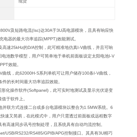
现货
00V及短路电流(Isc)达30A于3U高电源模块，且具有响应快
电器的最大功率追踪(MPPT)效能测试。
及高速
25kHz
的
D/A
控制，此可精准地仿真
I-V
曲线，并且可响
阳电池数学模型，用户可简单地于单机前面板设定太阳电池
I-V
PPT
效能。
-V
曲线，此
62000H-S
系列单机可让用户储存
100
条
I-V
曲线，
条件的长时间最大功率追踪效能。
图形化操作软件
(Softpanel)
，此可实时地测试及显示光伏逆变
读值于软件上。
地并联方式连接二台或多台电源模块以整合为
1.5MW
系统。
6
式快速又简易，在此模式中，用户只需透过前面板或远程数字
具有高速同步讯号控制处理，且系统具有自动均流控制。
SB/RS232/RS485/GPIB/APG控制接口。其具有3U精巧