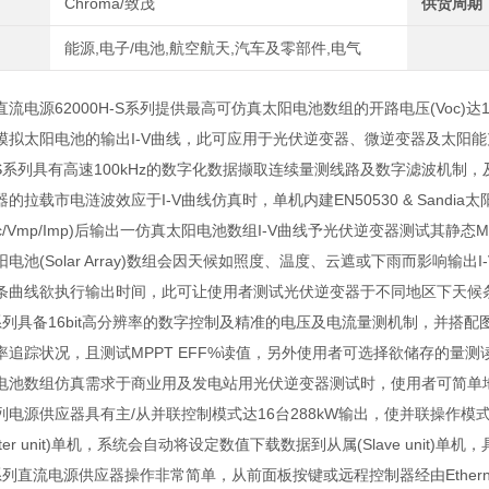
Chroma/致茂
供货周期
能源,电子/电池,航空航天,汽车及零部件,电气
流电源62000H-S系列提供最高可仿真太阳电池数组的开路电压(Voc)达18
模拟太阳电池的输出I-V曲线，此可应用于光伏逆变器、微逆变器及太阳能充
S
系列具有高速
100kHz
的数字化数据撷取连续量测线路及数字滤波机制，
器的拉载市电涟波效应于
I-V
曲线仿真时，单机内建
EN50530 & Sandia
太
c/Vmp/Imp)
后输出一仿真太阳电池数组
I-V
曲线予光伏逆变器测试其静态
M
阳电池
(Solar Array)
数组会因天候如照度、温度、云遮或下雨而影响输出
I
条曲线欲执行输出时间，此可让使用者测试光伏逆变器于不同地区下天候
系列具备
16bit
高分辨率的数字控制及精准的电压及电流量测机制，并搭配
率追踪状况，且测试
MPPT EFF%
读值，另外使用者可选择欲储存的量测
电池数组仿真需求于商业用及发电站用光伏逆变器测试时，使用者可简单
列电源供应器具有主
/
从并联控制模式达
16
台
288kW
输出，使并联操作模
er unit)
单机，系统会自动将设定数值下载数据到从属
(Slave unit)
单机，
S系列直流电源供应器操作非常简单，从前面板按键或远程控制器经由Ethernet/U