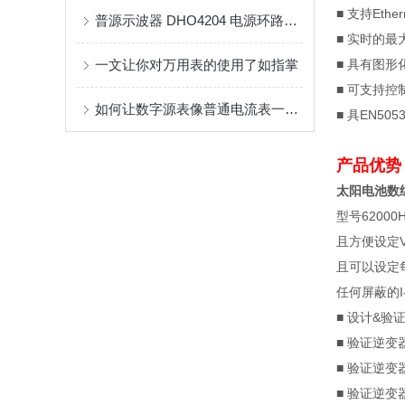
■
支持
Ether
普源示波器 DHO4204 电源环路响应测试详解
■
实时的最
一文让你对万用表的使用了如指掌
■
具有图形
■
可支持控
如何让数字源表像普通电流表一样测量电流？
■
具
EN505
产品优势
太阳电池数
型号
62000H
且方便设定
且可以设定
任何屏蔽的
I
■ 设计
&
验
■
验证逆变
■
验证逆变
■
验证逆变