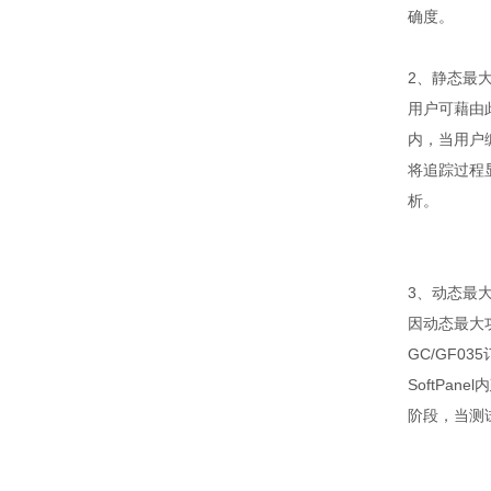
确度。
2、静态最
用户可藉由
内，当用户
将追踪过程
析。
3、动态最
因动态最大
GC/GF035
SoftPanel
内
阶段，当测