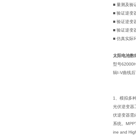
■
量测及验
■
验证逆变
■
验证逆变
■
验证逆变
■
仿真实际
太阳电池数
型号
62000H
辑
I-V
曲线后
1、模拟多
光伏逆变器
伏逆变器需
系统。
MPP
ine and High