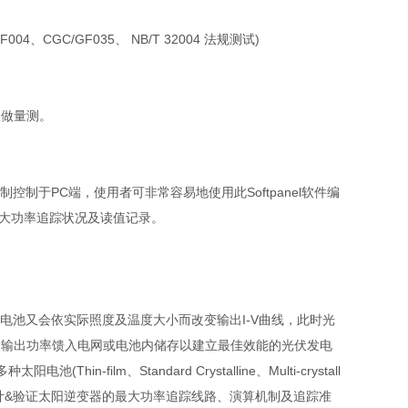
F004
、
CGC/GF035
、
NB/T 32004
法规测试
)
仪做量测。
制控制于
PC
端，使用者可非常容易地使用此
Softpanel
软件编
大功率追踪状况及读值记录。
电池又会依实际照度及温度大小而改变输出
I-V
曲线，此时光
大输出功率馈入电网或电池内储存以建立最佳效能的光伏发电
多种太阳电池
(Thin-film
、
Standard Crystalline
、
Multi-crystall
计
&
验证太阳逆变器的最大功率追踪线路、演算机制及追踪准