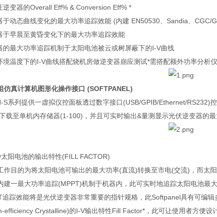
证逆变器的
Overall Eff% & Conversion Eff% *
器于动态曲线变化的最大功率追踪效能
(
内建
EN50530
、
Sandia
、
CGC/G
器于早晨至黄昏变化下的最大功率追踪效能
器的最大功率追踪机制于太阳电池被云或树屏蔽下的
I-V
曲线
环境温度下的
I-V
曲线搭配烧机房做逆变器崩应测试
*
需搭配额外功率分析
组仿真计算机图形化操作接口
(SOFTPANEL)
-S
系列提供一虚拟仪控面板透过数字接口
(USB/GPIB/Ethernet/RS232)
控
下载至单机内存储器
(1-100)
，并且可实时输出
&
量测显示光伏逆变器的最
种太阳电池的输出特性
(FILL FACTOR)
工作目的为将太阳电池可输出的最大功率
(
直流
)
转换至市电
(
交流
)
，而太阳
内建一最大功率追踪
(MPPT)
机制于机器内，此可实时地追踪太阳电池最
T
追踪效能将是光伏逆变器非常重要的指针规格，此
Softpanel
具有可编辑
-efficiency Crystalline)
的
I-V
输出特性
Fill Factor*
，此可让使用者方便设