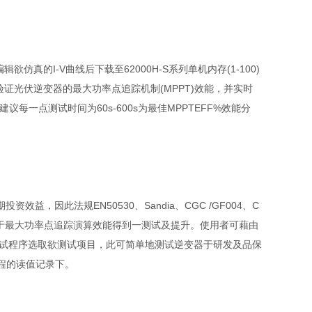
编辑欲仿真的
I-V
曲线后下载至
62000H-S
系列单机内存
(1-100)
验证光伏逆变器的最大功率点追踪机制
(MPPT)
效能，并实时
建议每一点测试时间为
60s-600s
为最佳
MPPTEFF%
效能分
期投资效益，因此法规
EN50530
、
Sandia
、
CGC /GF004
、
C
于最大功率点追踪演算效能得到一测试及提升。使用者可藉由
试程序选取欲测试项目，此可简单地测试逆变器于研发及品保
程的读值记录下。