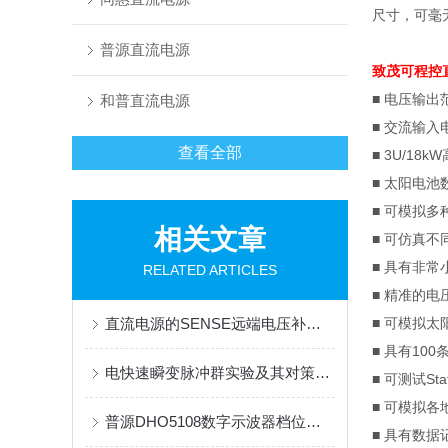
尺寸，可毫
普源直流电源
致茂可程控
■ 电压输出
和普直流电源
■
交流输入
查看全部
■ 3U/18kW
■
太阳电池
■
可模拟多
相关文章
■
可仿真不
■
具有非常
RELATED ARTICLES
■
精准的电
直流电源的SENSE远端电压补偿技术
■
可模拟太
■
具有
100
电快速瞬变脉冲群实验及其对策综述
■
可测试
Sta
■
可模拟各
普源DHO5108数字示波器档位调整指南
■
具有数据