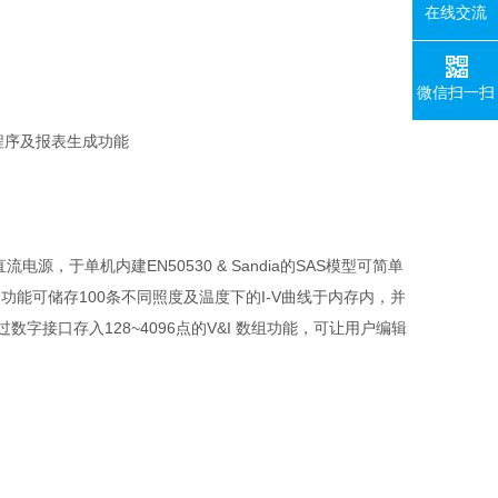
在线交流
微信扫一扫
程序及报表生成功能
直流电源，于单机内建
EN50530 & Sandia
的
SAS
模型可简单
m
功能可储存
100
条不同照度及温度下的
I-V
曲线于内存内，并
过数字接口存入
128~4096
点的
V&I
数组功能，可让用户编辑