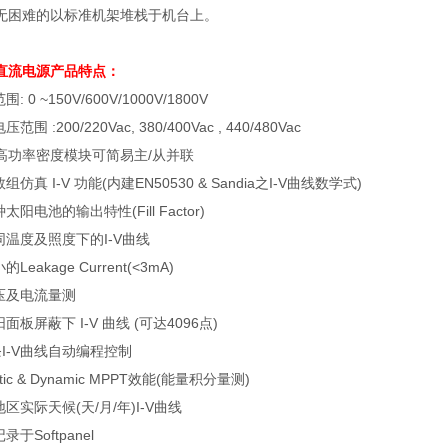
无困难的以标准机架堆栈于机台上。
直流电源
产品特点：
范围
: 0 ~150V/600V/1000V/1800V
电压范围
:200/220Vac, 380/400Vac , 440/480Vac
高功率密度模块可简易主
/
从并联
数组仿真
I-V
功能
(
内建
EN50530 & Sandia
之
I-V
曲线数学式
)
种太阳电池的输出特性
(Fill Factor)
同温度及照度下的
I-V
曲线
小的
Leakage Current(<3mA)
压及电流量测
阳面板屏蔽下
I-V
曲线
(
可达
4096
点
)
条
I-V
曲线自动编程控制
tic & Dynamic MPPT
效能
(
能量积分量测
)
地区实际天候
(
天
/
月
/
年
)I-V
曲线
记录于
Softpanel