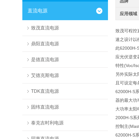
品牌
直流电源
应用领域
致茂直流电源
致茂可程控直
速之设计以
鼎阳直流电源
此
62000H-
应光伏逆变
是德直流电源
特性
(Voc/Is
另外实际太
艾德克斯电源
且可设定每
TDK直流电源
62000H-S
器的最大功
固纬直流电源
大功率太阳
2000H-S
系
泰克吉时利电源
控制主
(Mast
62000H-
同惠直流电源