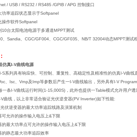
net / USB / RS232 / RS485 /GPIB / APG
控制接口
大功率追踪状态显示于
Softpanel
化操作软件
Softpanel
制
10
台太阳电池电源于多通道
MPPT
测试
30
、
Sandia
、
CGC/GF004
、
CGC/GF035
、
NB/T 32004
动态
MPPT
测试
：
组仿真
I-V
曲线电源
-S
系列具有响应快、可控制、重复性、高稳定性及精准性的仿真
I-V
曲线
Voc
、
Isc
、
Vmp
及
Imp
等参数后产生一
I-V
曲线输出，另外具有
I-V Progra
每一条
I-V
曲线运行时间
(1-15,000S)
，此外也提供一
Table
模式允许用户透
-V
曲线，以上非常适合验证光伏逆变器
(PV Inverter)
如下性能
:
证光伏逆变器的最大功率追踪线路及演算机制
器可允许的操作输入电压上
&
下限
器的最大功率点可允许的操作输入电压上
&
下限
器的静态最大功率追踪效率