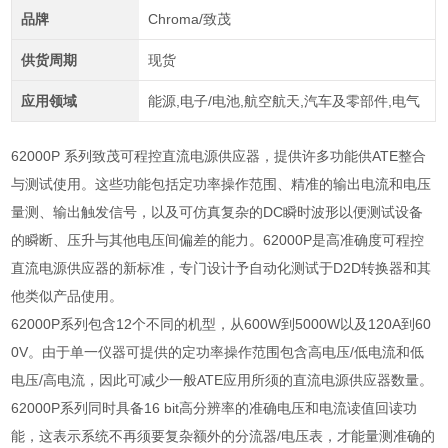
品牌
Chroma/致茂
供货周期
现货
应用领域
能源,电子/电池,航空航天,汽车及零部件,电气
62000P 系列致茂可程控直流电源供应器，提供许多功能供ATE整合
与测试使用。这些功能包括定功率操作范围、精准的输出电流和电压
量测、输出触发信号，以及可仿真复杂的DC瞬时波形以便测试设备
的瞬断、压升与其他电压间偏差的能力。62000P是高准确度可程控
直流电源供应器的新标准，专门设计予自动化测试于D2D转换器和其
他类似产品使用。
62000P
系列包含
12
个不同的机型，从
600W
到
5000W
以及
120A
到
60
0V
。由于单一仪器可提供的定功率操作范围包含高电压
/
低电流和低
电压
/
高电流，因此可减少一般
ATE
应用所须的直流电源供应器数量。
62000P
系列同时具备
16 bit
高分辨率的准确电压和电流读值回读功
能，这表示系统不再须要复杂额外的分流器
/
电压表，才能量测准确的