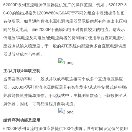
62000P
系列直流电源供应器提供宽广的操作范围。例如，
62012P-8
0-60
的输出规格为
1200W/80V/60A
可于不同的组合中灵活操作如图
右侧所示。如普通的直流电源电源供应器显示提供所有的输出电压相
同的额定电流，而
62000P
于低输出电压时提供较大的电流。这表示
低电压
/
高电流及高电压
/
低电流两者的待测物可使用单台直流电源供
应器测试输入稳定度，于一般的
ATE
系统内部避免多台直流电源供应
器以节省成本与空间。
主/从并联&串联控制
当需要高功率时，一般以并联或串联连接两个或多个直流电源供应
器。
62000P
系列直流电源供应器具有智能型主
/
从式控制模式使串联
/
并联能快速并简单操作。于此模式中，主机测量数值可下载数据至从
属仪器，因此，可简易编程并自动均流。
编程序列功能及应用
62000P
系列直流电源供应器提供
100
个步阶，具有时间设定值的使用