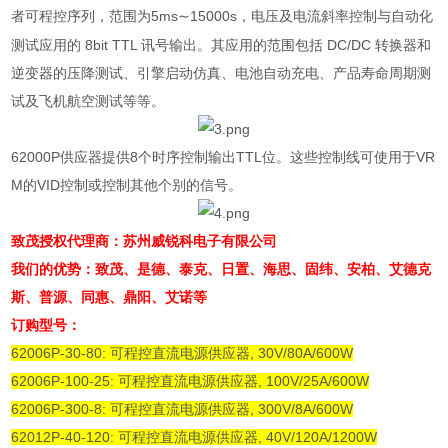
者可程控序列，范围为
5ms
15000s
，电压及电流斜率控制与自动化
∼
测试应用的
8bit TTL
讯号输出。其应用的范围包括
DC/DC
转换器和
逆变器的压降测试、引擎启动仿真、电池自动充电、产品寿命周期测
试及飞机航空测试等等。
62000P
供应器提供
8
个时序控制输出
TTL
位。这些控制线可使用于
VR
M
的
VID
控制或控制其他个别的信号。
致茂授权代理商：苏州威锐科电子有限公司
我们的优势：致茂、是德、泰克、日置、海思、固纬、安柏、艾德克
斯、普源、同惠、鼎阳、艾诺等
订购型号：
62006P-30-80: 可程控直流电源供应器, 30V/80A/600W
62006P-100-25: 可程控直流电源供应器, 100V/25A/600W
62006P-300-8: 可程控直流电源供应器, 300V/8A/600W
62012P-40-120: 可程控直流电源供应器, 40V/120A/1200W