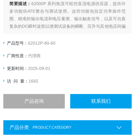
简要描述：
62000P 系列致茂可程控直流电源供应器，提供许
多功能供ATE整合与测试使用。这些功能包括定功率操作范
围、精准的输出电流和电压量测、输出触发信号，以及可仿真
复杂的DC瞬时波形以便测试设备的瞬断、压升与其他电压间偏
差的能力。62000P是高准确度可程控直流电源供应器的新标
准，专门设计予自动化测试于D2D转换器和其他类似产品使
产品型号：
62012P-80-60
用。
厂商性质：
代理商
更新时间：
2025-09-01
访 问 量：
1665
产品咨询
联系我们
产品分类
PRODUCT CATEGORY