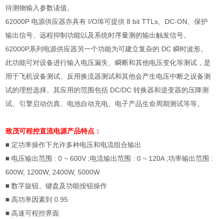
待测物输入参数读值。
62000P
电源供应器亦具有
I/O
埠可提供
8 bit TTLs
、
DC-ON
、保护
输出信号、远程抑制功能以及系统时序量测的输出触发信号。
62000P
系列电源供应器另一个功能为可建立复杂的
DC
瞬时波形。
此功能可对设备进行输入电压漏失、瞬断和其他电压变化等测试，是
用于飞机设备测试、反用换流器测试和其他会产生电压中断之设备测
试的理想选择。其应用的范围包括
DC/DC
转换器和逆变器的压降测
试、引擎启动仿真、电池自动充电、电子产品生命周期测试等等。
致茂可程控直流电源
产品特点：
■ 定功率操作下允许多种电压和电流组合输出
■
电压输出范围
: 0 ~ 600V ;
电流输出范围
: 0 ~ 120A ;
功率输出范围
:
600W, 1200W, 2400W, 5000W
■
数字旋钮、键盘及功能按钮操作
■
高功率因素到
0.95
■
高速可程控界面