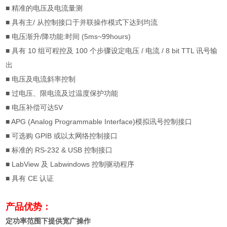
■
精准的电压及电流量测
■
具有主
/
从控制接口于并联操作模式下达到均流
■
电压渐升
/
降功能
:
时间
(5ms~99hours)
■
具有
10
组可程控及
100
个步骤设定电压
/
电流
/ 8 bit TTL
讯号输
出
■
电压及电流斜率控制
■ 过电压、限电流及过温度保护功能
■
电压补偿可达
5V
■ APG (Analog Programmable Interface)
模拟讯号控制接口
■
可选购
GPIB
或以太网络控制接口
■
标准的
RS-232 & USB
控制接口
■ LabView
及
Labwindows
控制驱动程序
■
具有
CE
认证
产品优势：
定功率范围下提供宽广操作