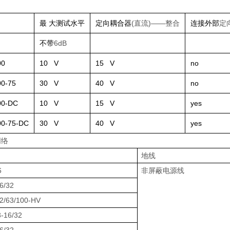
最 大测试水平
定向耦合器
(直流)——整合
连接外部
定
不带
6dB
00
10 V
15 V
no
0-75
30 V
40 V
no
0-DC
10 V
15 V
yes
0-75-DC
30 V
40 V
yes
网络
地线
6
非屏蔽电源线
6/32
2/63/100-HV
-16/32
6/32