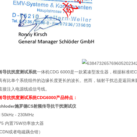
传导抗扰度测试系统
一体机CDG 6000是一款紧凑型发生器，根据标准IEC 
具有比单个系统组件的边缘长度更长的波长。然而，辐射干扰总是返回来
直接注入电源线或信号线。
传导抗扰度测试系统
CDG6000产品特点：
hloder
施罗德
CS
射频传导抗干扰测试仪
l 50kHz - 230MHz
75
内置
75W
功率放大器
CDN
或者电磁藕合钳）