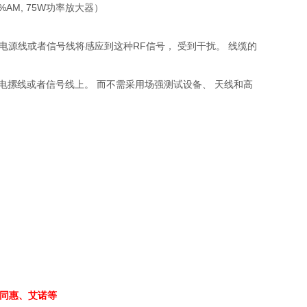
%AM, 75W
功率放大器）
多电源线或者信号线将感应到这种
RF
信号， 受到干扰。 线缆的
电摞线或者信号线上。 而不需采用场强测试设备、 天线和高
、同惠、艾诺等