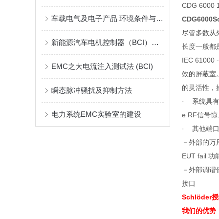
CDG 6000 
车载电气及电子产品 环境条件与试验 第六部分：EMC要求
CDG6000Sc
尽管多数从
新能源汽车电机控制器（BCI）大电流注入的抗扰对策
长度一般都
IEC 61000 
EMC之大电流注入测试法 (BCI)
效的屏蔽室
的灵活性，
瞬态脉冲骚扰及抑制方法
·
系统具
电力系统EMC实验室的建设
e RF
信号惊
·
其他端
－外部的万
EUT fail
功
－外部调谐
接口
Schlöd
我们的优势