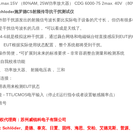
1max.15V
（
80%AM, 25W
功率放大器）
CDG 6000-75 2max. 40V
（
80
hloder
施罗德
CS
射频传导抗干扰测试仪
外部干扰源发出的射频信号波长要比实际电子设备的尺寸长， 但仍有很
是干扰信号波长的几倍，
*
可以看成是天线了。
-4-6
就是模拟这种干扰源， 通过藕合网络和电磁锅台钳直接感应到
EUT
的
。
EUT
根据实际使用状态配置， 整个系统都将受到干扰。
操作简便，
*
可扩展到未来的标准要求－非常容易整合测量和检测系统
有自我校准功能
、 功率放大器、 射频电压表， 三和
口连接：
用表用来检测
EUT
状态
能－
TTL/CMOS
电平输入（停止
E
运行指令或者设置敏感频率点）
倍号
er授权代理商：苏州威锐科电子有限公司
：Schlöder、是德、泰克、日置、固纬、海思、安柏、艾德克斯、普源