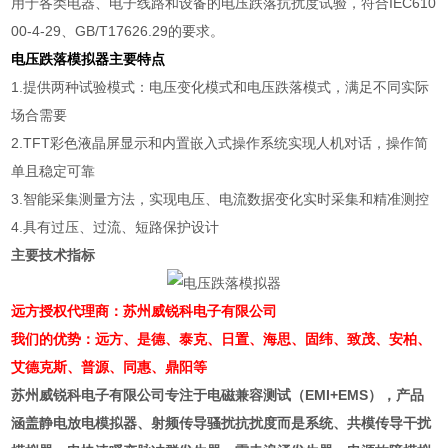
用于各类电器、电子线路和设备的电压跌落抗扰度试验，符合
IEC610
00-4-29
、
GB/T17626.29
的要求。
电压跌落模拟器
主要特点
1.
提供两种试验模式：电压变化模式和电压跌落模式，满足不同实际
场合需要
2.TFT
彩色液晶屏显示和内置嵌入式操作系统实现人机对话，操作简
单且稳定可靠
3.
智能采集测量方法，实现电压、电流数据变化实时采集和精准测控
4.
具有过压、过流、短路保护设计
主要技术指标
远方授权代理商：苏州威锐科电子有限公司
我们的优势：远方、是德、泰克、日置、海思、固纬、致茂、安柏、
艾德克斯、普源、
同惠、
鼎阳等
苏州威锐科电子有限公司专注于电磁兼容测试（EMI+EMS），产品
涵盖静电放电模拟器、射频传导骚扰抗扰度而是系统、共模传导干扰