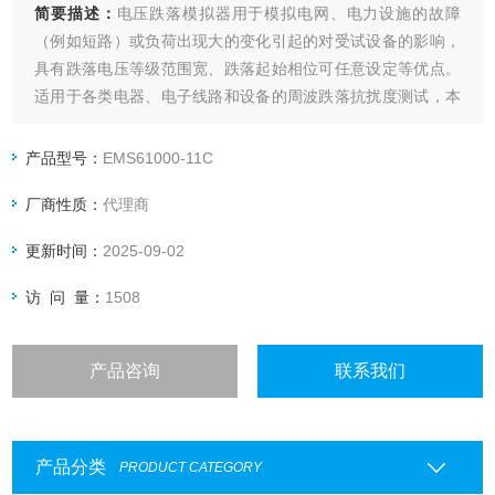
简要描述：
电压跌落模拟器用于模拟电网、电力设施的故障
（例如短路）或负荷出现大的变化引起的对受试设备的影响，
具有跌落电压等级范围宽、跌落起始相位可任意设定等优点。
适用于各类电器、电子线路和设备的周波跌落抗扰度测试，本
仪器符合IEC61000-4-11要求，是电磁兼容试验的理想干扰
源。
产品型号：
EMS61000-11C
厂商性质：
代理商
更新时间：
2025-09-02
访 问 量：
1508
产品咨询
联系我们
产品分类
PRODUCT CATEGORY