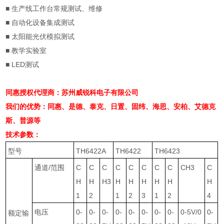
■
生产线工作台常规测试、维修
■
自动化设备集成测试
■
太阳能光伏模拟测试
■
教学实验室
■
LED
测试
同惠授权代理商：苏州威锐科电子有限公司
我们的优势：同惠、是德、泰克、日置、固纬、海思、安柏、艾德克
斯、普源等
技术参数：
型号
TH6422A
TH6422
TH6423
通道
/
范围
C
C
C
C
C
C
C
C
CH3
C
H
H
H3
H
H
H
H
H
H
1
2
1
2
3
1
2
4
电压
0-
0-
0-
0-
0-
0-
0-
0-
0-5V/0
0-
额定输