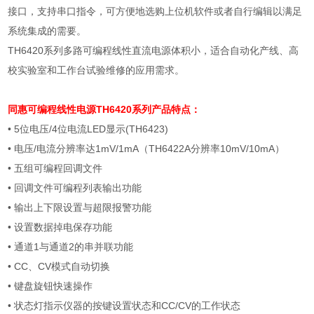
接口，支持串口指令，可方便地选购上位机软件或者自行编辑以满足
系统集成的需要。
TH6420
系列多路可编程线性直流电源体积小，适合自动化产线、高
校实验室和工作台试验维修的应用需求。
同惠可编程线性电源
TH6420系列产品特点：
• 5
位电压
/4
位电流
LED
显示
(TH6423)
•
电压
/
电流分辨率达
1mV/1mA（TH6422A分辨率10mV/10mA）
•
五组可编程回调文件
•
回调文件可编程列表输出功能
•
输出上下限设置与超限报警功能
•
设置数据掉电保存功能
•
通道
1
与通道
2
的串并联功能
• CC
、
CV
模式自动切换
•
键盘旋钮快速操作
•
状态灯指示仪器的按键设置状态和
CC/CV
的工作状态