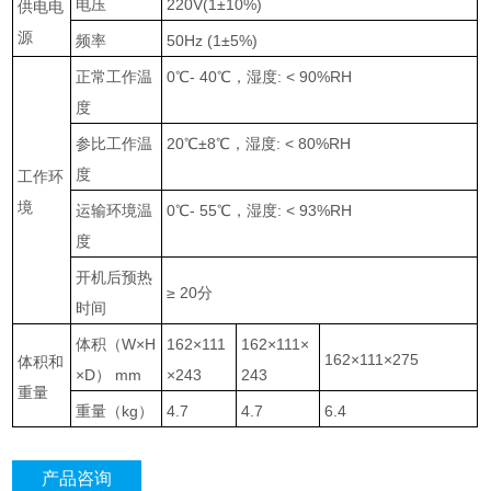
电压
220V(1±10%)
供电电
源
频率
50Hz (1±5%)
正常工作温
0
℃
- 40
℃，湿度
: < 90%RH
度
参比工作温
20
℃
±8
℃，湿度
: < 80%RH
度
工作环
境
运输环境温
0
℃
- 55
℃，湿度
: < 93%RH
度
开机后预热
≥ 20
分
时间
体积（
W×H
162×111
162×111×
162×111×275
体积和
×D
）
mm
×243
243
重量
重量（
kg
）
4.7
4.7
6.4
产品咨询