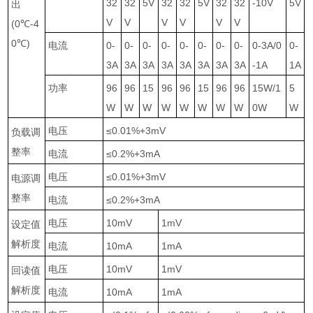
32
32
5V
32
32
5V
32
32
-10V
5V
出
V
V
V
V
V
V
(0
℃
-4
0
℃
)
电流
0-
0-
0-
0-
0-
0-
0-
0-
0-3A/0
0-
3A
3A
3A
3A
3A
3A
3A
3A
-1A
1A
功率
96
96
15
96
96
15
96
96
15W/1
5
W
W
W
W
W
W
W
W
0W
W
电压
≤0.01%+3mV
负载调
整率
电流
≤0.2%+3mA
电压
≤0.01%+3mV
电源调
整率
电流
≤0.2%+3mA
电压
10mV
1mV
设定值
解析度
电流
10mA
1mA
电压
10mV
1mV
回读值
解析度
电流
10mA
1mA