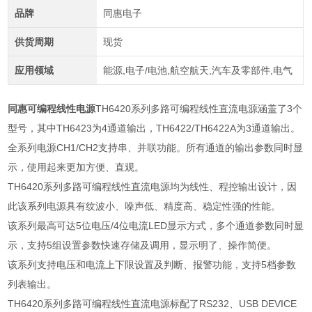
品牌
同惠电子
供货周期
现货
应用领域
能源,电子/电池,航空航天,汽车及零部件,电气
同惠可编程线性电源
TH6420
系列多路可编程线性直流电源涵盖了
3
个
型号，其中
TH6423
为
4
通道输出，
TH6422/TH6422A
为
3
通道输出。
全系列电源
CH1/CH2
支持串、并联功能。所有通道的输出参数同时显
示，使用起来更加方便、直观。
TH6420
系列多路可编程线性直流电源均为线性、程控输出设计，因
此该系列电源具有纹波小、噪声低、精度高、稳定性强的性能。
该系列最高可达
5
位电压
/4
位电流
LED
显示方式，多个通道参数同时显
示，支持
5
组设置参数快速存储及调用，显示明了、操作简便。
该系列支持电压和电流上下限设置及判断、报警功能，支持
5
档参数
列表输出。
TH6420
系列多路可编程线性直流电源标配了
RS232
、
USB DEVICE