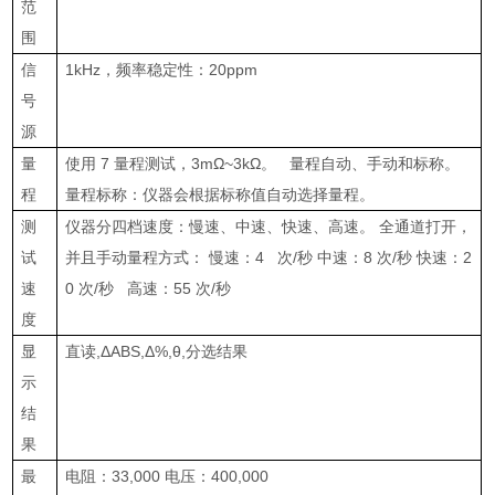
范
围
信
1kHz
，频率稳定性：
20ppm
号
源
量
使用
7
量程测试，
3mΩ~3kΩ
。 量程自动、手动和标称。
程
量程标称：仪器会根据标称值自动选择量程。
测
仪器分四档速度：慢速、中速、快速、高速。 全通道打开，
试
并且手动量程方式： 慢速：
4
次
/
秒 中速：
8
次
/
秒 快速：
2
速
0
次
/
秒 高速：
55
次
/
秒
度
显
直读
,ΔABS,Δ%,θ,
分选结果
示
结
果
最
电阻：
33,000
电压：
400,000