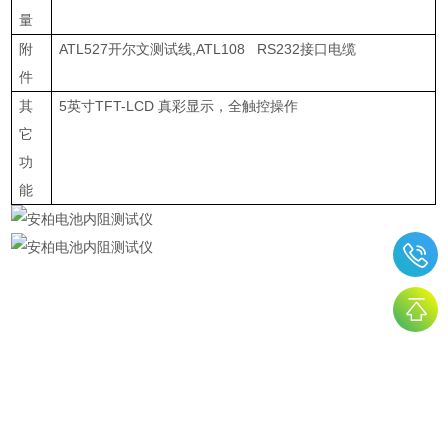
量
附
ATL527
开尔文测试线
,ATL108 RS232
接口电缆
件
其
5
英寸
TFT-LCD
真彩显示，全触控操作
它
功
能