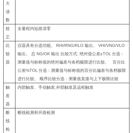
大
读
数
校
全量程内短路清零
正
比
仪器具有分选功能。
RHI/RNG/RLO
输出。
VHI/VNG/VLO
较
输出。 总
NG/OK
输出 比较方式
:
绝对值公差
±TOL
分选：
器
测量值与标称值的绝对偏差与各档极限进行比较。 百分比
公差
%TOL
分选：测量值与标称值的百分比偏差与各档极限
进行比较。 顺序比较分选：测量值直接与上下极限比较
触
内部触发、手动触发
,
外部触发及远程触发
发
器
断
断线检测和开路检测
线
检