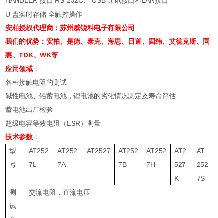
HANDLER 接口 RS-232C、 USB 通讯接口和LAN接口
U 盘实时存储 全触控操作
安柏授权代理商：苏州威锐科电子有限公司
我们的优势：
安柏、
是德、泰克、海思、日置、固纬、艾德克斯、同
惠、TDK、WK等
应用领域：
各种接触电阻的测试
碱性电池、铅蓄电池，锂电池的劣化情况测定及寿命评估
蓄电池出厂检验
超级电容等效电阻（ESR）测量
技术参数：
型
AT252
AT252
AT2527
AT252
AT252
AT2
AT
号
7L
7A
7B
7H
527
252
K
7S
测
交流电阻，直流电压
试