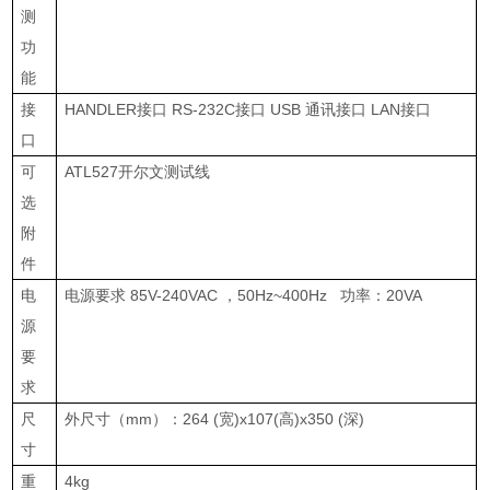
测
功
能
接
HANDLER
接口
RS-232C
接口
USB
通讯接口
LAN
接口
口
可
ATL527
开尔文测试线
选
附
件
电
电源要求
85V-240VAC
，
50Hz~400Hz
功率：
20VA
源
要
求
尺
外尺寸（
mm
）：
264 (
宽
)x107(
高
)x350 (
深
)
寸
重
4kg