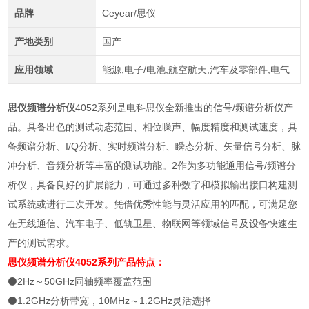
品牌
Ceyear/思仪
产地类别
国产
应用领域
能源,电子/电池,航空航天,汽车及零部件,电气
思仪频谱分析仪
4052系列是电科思仪全新推出的信号/频谱分析仪产
品。具备出色的测试动态范围、相位噪声、幅度精度和测试速度，具
备频谱分析、I/Q分析、实时频谱分析、瞬态分析、矢量信号分析、脉
冲分析、音频分析等丰富的测试功能。2作为多功能通用信号/频谱分
析仪，具备良好的扩展能力，可通过多种数字和模拟输出接口构建测
试系统或进行二次开发。凭借优秀性能与灵活应用的匹配，可满足您
在无线通信、汽车电子、低轨卫星、物联网等领域信号及设备快速生
产的测试需求。
思仪频谱分析仪
4052系列
产品特点：
⚫2Hz～50GHz同轴频率覆盖范围
⚫1.2GHz分析带宽，10MHz～1.2GHz灵活选择