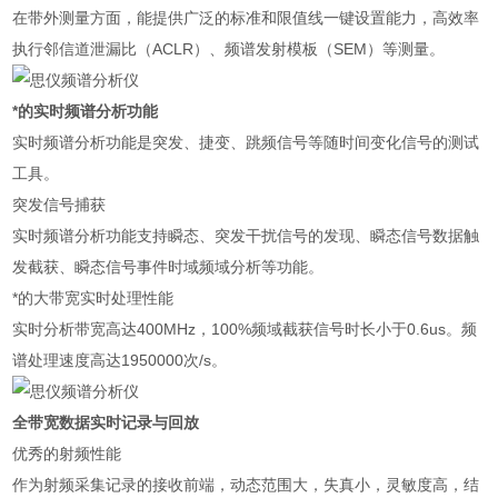
在带外测量方面，能提供广泛的标准和限值线一键设置能力，高效率
执行邻信道泄漏比（ACLR）、频谱发射模板（SEM）等测量。
*的实时频谱分析功能
实时频谱分析功能是突发、捷变、跳频信号等随时间变化信号的测试
工具。
突发信号捕获
实时频谱分析功能支持瞬态、突发干扰信号的发现、瞬态信号数据触
发截获、瞬态信号事件时域频域分析等功能。
*的大带宽实时处理性能
实时分析带宽高达400MHz，100%频域截获信号时长小于0.6us。频
谱处理速度高达1950000次/s。
全带宽数据实时记录与回放
优秀的射频性能
作为射频采集记录的接收前端，动态范围大，失真小，灵敏度高，结