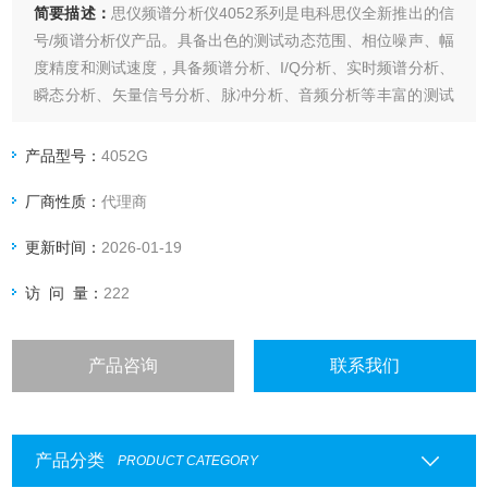
简要描述：
思仪频谱分析仪4052系列是电科思仪全新推出的信
号/频谱分析仪产品。具备出色的测试动态范围、相位噪声、幅
度精度和测试速度，具备频谱分析、I/Q分析、实时频谱分析、
瞬态分析、矢量信号分析、脉冲分析、音频分析等丰富的测试
功能。2作为多功能通用信号/频谱分析仪，具备良好的扩展能
力，可通过多种数字和模拟输出接口构建测试系统或进行二次
产品型号：
4052G
开发。
厂商性质：
代理商
更新时间：
2026-01-19
访 问 量：
222
产品咨询
联系我们
产品分类
PRODUCT CATEGORY