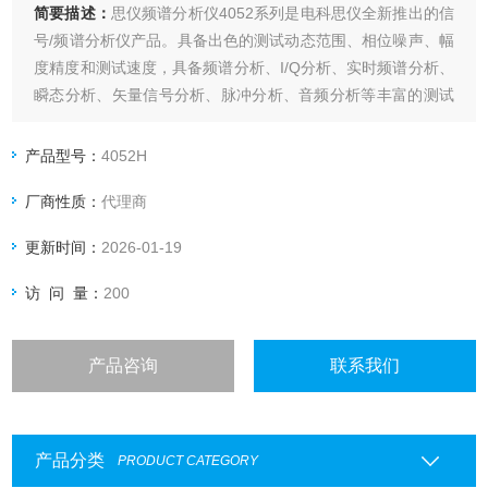
简要描述：
思仪频谱分析仪4052系列是电科思仪全新推出的信
号/频谱分析仪产品。具备出色的测试动态范围、相位噪声、幅
度精度和测试速度，具备频谱分析、I/Q分析、实时频谱分析、
瞬态分析、矢量信号分析、脉冲分析、音频分析等丰富的测试
功能。2作为多功能通用信号/频谱分析仪，具备良好的扩展能
力，可通过多种数字和模拟输出接口构建测试系统或进行二次
产品型号：
4052H
开发。
厂商性质：
代理商
更新时间：
2026-01-19
访 问 量：
200
产品咨询
联系我们
产品分类
PRODUCT CATEGORY