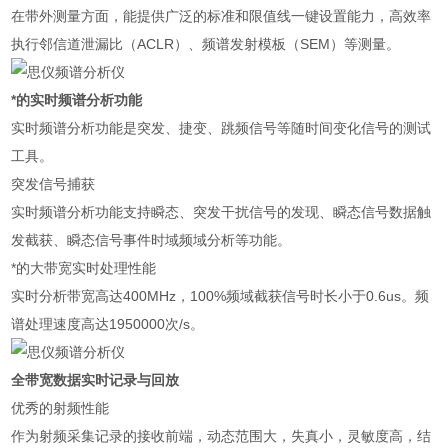
在带外测量方面，能提供广泛的标准和限值线一键设置能力，高效率
执行邻信道泄漏比（ACLR）、频谱发射模板（SEM）等测量。
*的实时频谱分析功能
实时频谱分析功能是突发、捷变、跳频信号等随时间变化信号的测试
工具。
突发信号捕获
实时频谱分析功能支持瞬态、突发干扰信号的发现、瞬态信号数据触
发截获、瞬态信号事件时域频域分析等功能。
*的大带宽实时处理性能
实时分析带宽高达400MHz，100%频域截获信号时长小于0.6us。频
谱处理速度高达1950000次/s。
全带宽数据实时记录与回放
优秀的射频性能
作为射频采集记录的接收前端，动态范围大，失真小，灵敏度高，结