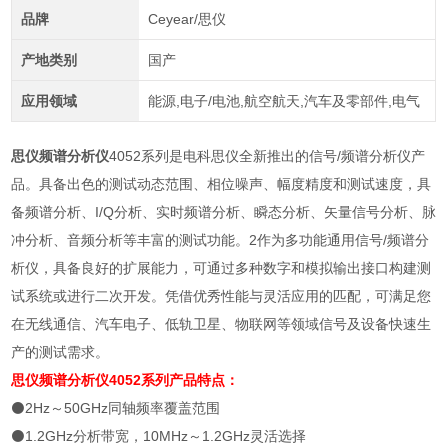
品牌
Ceyear/思仪
产地类别
国产
应用领域
能源,电子/电池,航空航天,汽车及零部件,电气
思仪频谱分析仪
4052系列是电科思仪全新推出的信号/频谱分析仪产
品。具备出色的测试动态范围、相位噪声、幅度精度和测试速度，具
备频谱分析、I/Q分析、实时频谱分析、瞬态分析、矢量信号分析、脉
冲分析、音频分析等丰富的测试功能。2作为多功能通用信号/频谱分
析仪，具备良好的扩展能力，可通过多种数字和模拟输出接口构建测
试系统或进行二次开发。凭借优秀性能与灵活应用的匹配，可满足您
在无线通信、汽车电子、低轨卫星、物联网等领域信号及设备快速生
产的测试需求。
思仪频谱分析仪
4052系列
产品特点：
⚫2Hz～50GHz同轴频率覆盖范围
⚫1.2GHz分析带宽，10MHz～1.2GHz灵活选择