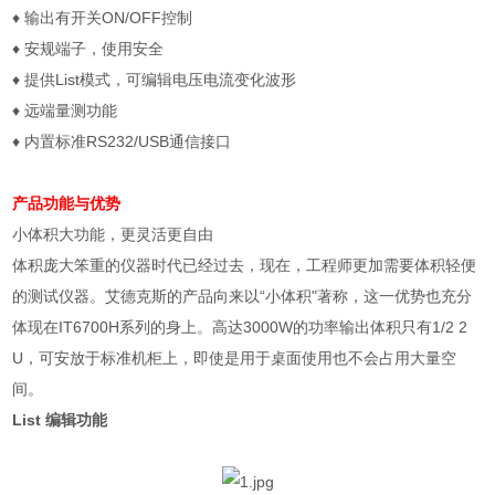
♦
输出有开关
ON/OFF
控制
♦
安规端子，使用安全
♦
提供
List
模式，可编辑电压电流变化波形
♦
远端量测功能
♦
内置标准
RS232/USB
通信接口
产品功能与优势
小体积大功能，更灵活更自由
体积庞大笨重的仪器时代已经过去，现在，工程师更加需要体积轻便
的测试仪器。艾德克斯的产品向来以“小体积"著称，这一优势也充分
体现在
IT6700H
系列的身上。高达
3000W
的功率输出体积只有
1/2 2
U
，可安放于标准机柜上，即使是用于桌面使用也不会占用大量空
间。
List
编辑功能