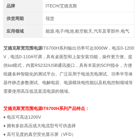
品牌
ITECH/艾德克斯
供货周期
现货
应用领域
能源,电子/电池,航空航天,汽车及零部件,电气
艾德克斯宽范围电源
IT6700H系列输出功率可达3000W，电压0-1200
V，电流0-110A可调，具有桌面型和上架安装功能，操作更方便。提
供list模式，内置RS232/USB通讯接口，具有丰富的SCPI指令，方便
组建各种智能化的测试平台。广泛应用于电池充电测试、功率半导体
器件静态参数测试、电解电容、电源模块电性能以及机电控制领域等
需要使用高压低流直流电源的领域。
艾德克斯宽范围电源
IT6700H系列产品特点：
♦
电压可高达
1200V
♦
拥有多款高压或大电流型号可供选择
♦
高可见度的真空荧光显示屏（
VFD
）