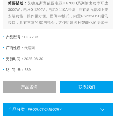
简要描述：
艾德克斯宽范围电源IT6700H系列输出功率可达
3000W，电压0-1200V，电流0-110A可调，具有桌面型和上架
安装功能，操作更方便。提供list模式，内置RS232/USB通讯
接口，具有丰富的SCPI指令，方便组建各种智能化的测试平
台。广泛应用于电池充电测试、功率半导体器件静态参数测
试、电解电容、电源模块电性能以及机电控制领域等需要使用
产品型号：
IT6723B
高压低流直流电源的领域。
厂商性质：
代理商
更新时间：
2025-08-30
访 问 量：
689
产品咨询
联系我们
产品分类
PRODUCT CATEGORY