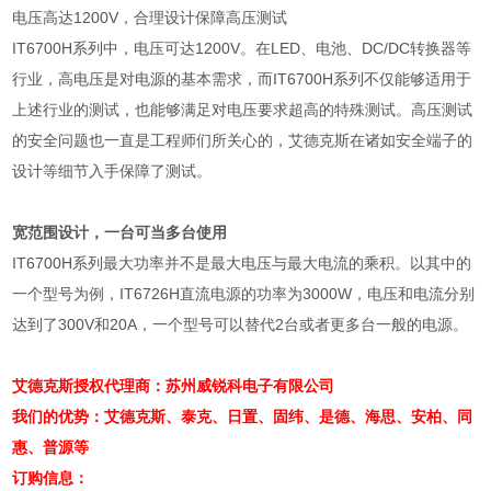
电压高达1200V，合理设计保障高压测试
IT6700H
系列中，电压可达
1200V
。在
LED
、电池、
DC/DC
转换器等
行业，高电压是对电源的基本需求，而
IT6700H
系列不仅能够适用于
上述行业的测试，也能够满足对电压要求超高的特殊测试。高压测试
的安全问题也一直是工程师们所关心的，艾德克斯在诸如安全端子的
设计等细节入手保障了测试。
宽范围设计，一台可当多台使用
IT6700H
系列最大功率并不是最大电压与最大电流的乘积。以其中的
一个型号为例，
IT6726H
直流电源的功率为
3000W
，电压和电流分别
达到了
300V
和
20A
，一个型号可以替代
2
台或者更多台一般的电源。
艾德克斯授权代理商：苏州威锐科电子有限公司
我们的优势：艾德克斯、泰克、日置、固纬、是德、海思、安柏、同
惠、普源等
订购信息：