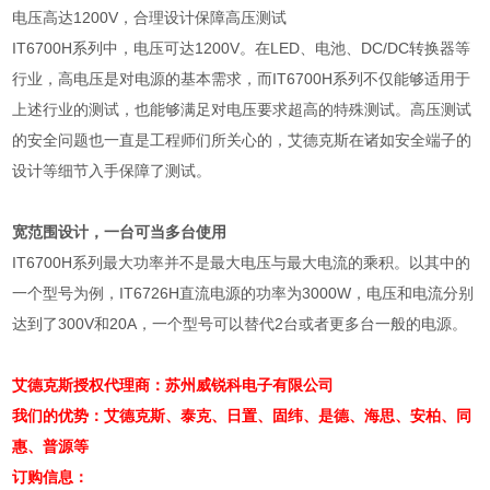
电压高达1200V，合理设计保障高压测试
IT6700H
系列中，电压可达
1200V
。在
LED
、电池、
DC/DC
转换器等
行业，高电压是对电源的基本需求，而
IT6700H
系列不仅能够适用于
上述行业的测试，也能够满足对电压要求超高的特殊测试。高压测试
的安全问题也一直是工程师们所关心的，艾德克斯在诸如安全端子的
设计等细节入手保障了测试。
宽范围设计，一台可当多台使用
IT6700H
系列最大功率并不是最大电压与最大电流的乘积。以其中的
一个型号为例，
IT6726H
直流电源的功率为
3000W
，电压和电流分别
达到了
300V
和
20A
，一个型号可以替代
2
台或者更多台一般的电源。
艾德克斯授权代理商：苏州威锐科电子有限公司
我们的优势：艾德克斯、泰克、日置、固纬、是德、海思、安柏、同
惠、普源等
订购信息：