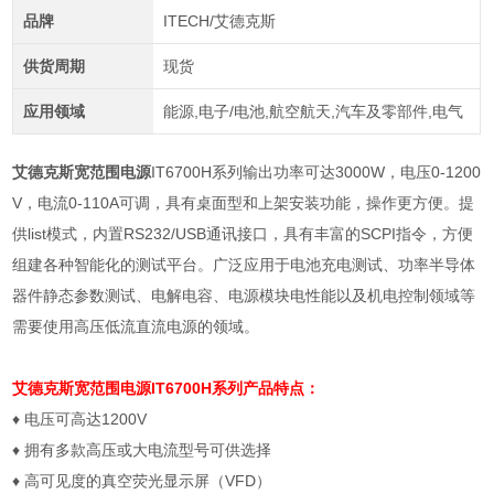
品牌
ITECH/艾德克斯
供货周期
现货
应用领域
能源,电子/电池,航空航天,汽车及零部件,电气
艾德克斯宽范围电源
IT6700H系列输出功率可达3000W，电压0-1200
V，电流0-110A可调，具有桌面型和上架安装功能，操作更方便。提
供list模式，内置RS232/USB通讯接口，具有丰富的SCPI指令，方便
组建各种智能化的测试平台。广泛应用于电池充电测试、功率半导体
器件静态参数测试、电解电容、电源模块电性能以及机电控制领域等
需要使用高压低流直流电源的领域。
艾德克斯宽范围电源
IT6700H系列产品特点：
♦
电压可高达
1200V
♦
拥有多款高压或大电流型号可供选择
♦
高可见度的真空荧光显示屏（
VFD
）