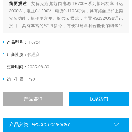
简要描述：
艾德克斯宽范围电源IT6700H系列输出功率可达
3000W，电压0-1200V，电流0-110A可调，具有桌面型和上架
安装功能，操作更方便。提供list模式，内置RS232/USB通讯
接口，具有丰富的SCPI指令，方便组建各种智能化的测试平
台。广泛应用于电池充电测试、功率半导体器件静态参数测
试、电解电容、电源模块电性能以及机电控制领域等需要使用
产品型号：
IT6724
高压低流直流电源的领域。
厂商性质：
代理商
更新时间：
2025-08-30
访 问 量：
790
产品咨询
联系我们
产品分类
PRODUCT CATEGORY