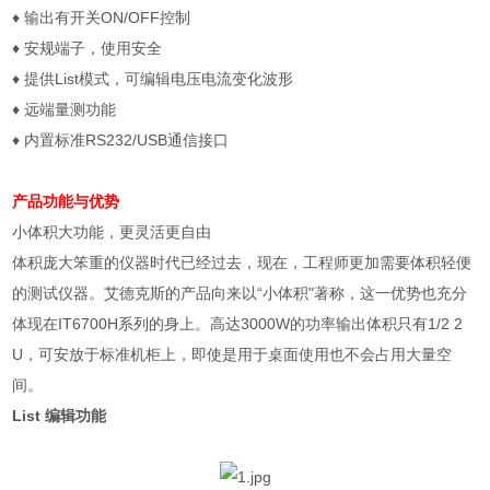
♦
输出有开关
ON/OFF
控制
♦
安规端子，使用安全
♦
提供
List
模式，可编辑电压电流变化波形
♦
远端量测功能
♦
内置标准
RS232/USB
通信接口
产品功能与优势
小体积大功能，更灵活更自由
体积庞大笨重的仪器时代已经过去，现在，工程师更加需要体积轻便
的测试仪器。艾德克斯的产品向来以“小体积"著称，这一优势也充分
体现在
IT6700H
系列的身上。高达
3000W
的功率输出体积只有
1/2 2
U
，可安放于标准机柜上，即使是用于桌面使用也不会占用大量空
间。
List
编辑功能