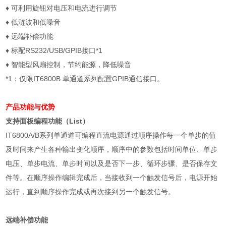
♦
可利用旋钮对电压和电流进行调节
♦
低涟波和低噪音
♦
远端补偿功能
♦
标配
RS232/USB/GPIB
接口
*1
♦
智能型风扇控制，节约能源，降低噪音
*1
：仅限
IT6800B
单通道系列配置
GPIB
通信接口。
产品功能与优势
支持面板编程功能（
List
）
IT6800A/B
系列单通道可编程直流电源通过顺序操作每一个单步的值
及时间来产生各种输出变化顺序，顺序中的参数包括时间单位、单步
电压、单步电流、单步时间以及是否下一步、循环步骤、是否保存文
件等。在顺序操作编辑完成后，当接收到一个触发信号后，电源开始
运行，直到顺序操作完成或再次接到另一个触发信号。
远端补偿功能