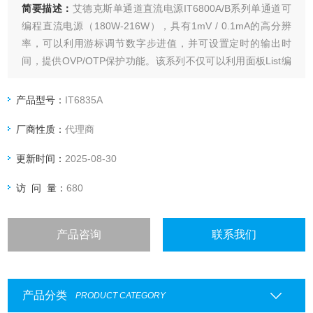
简要描述：
艾德克斯单通道直流电源IT6800A/B系列单通道可
编程直流电源（180W-216W），具有1mV / 0.1mA的高分辨
率，可以利用游标调节数字步进值，并可设置定时的输出时
间，提供OVP/OTP保护功能。该系列不仅可以利用面板List编
程，也可以通过计算机进行软件操作，满足更多的通讯需求。
内置标准RS232/USB/GPIB接口，提供多用途的解决方案。
产品型号：
IT6835A
厂商性质：
代理商
更新时间：
2025-08-30
访 问 量：
680
产品咨询
联系我们
产品分类
PRODUCT CATEGORY