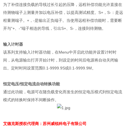
为了补偿连接负载的导线过长引起的压降，远程补偿功能允许直接在
待测物端子上测量并加以电压补偿，以提高测试精度。
S+
，
S-
：是远
程量测端子。
+
，
-
是输出正负端子。当使用远程补偿功能时，需要断
开与“
+
、
-
"端子相连的导线，引出
S+
、
S-
，连接到待测物。
输入计时器
该系列支持输入计时器功能，在
Menu
中开启此功能并设置计时时
间，从电源输出打开开始计时，到设定的时间后电源将自动关闭输
出。定时时间设置范围
0.1-9999.9S
或
0.1-9999.9M
。
恒定电压
/
恒定电流自动转换功能
通过此功能，电源可在随负载变化而发生的恒定电压模式到恒定电流
模式的转换时保持不间断操作。
艾德克斯授权代理商：苏州威锐科电子有限公司