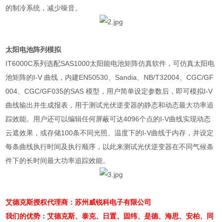
的制冷系统，减少噪音。
太阳电池阵列模拟
IT6000C
系列选配
SAS1000
太阳能电池矩阵仿真软件，可仿真太阳电
池矩阵的
I-V
曲线，内建
EN50530
、
Sandia
、
NB/T32004
、
CGC/GF
004
、
CGC/GF035
的
SAS
模型，用户简单设定参数后，即可模拟
I-V
曲线输出并生成报表，用于测试光伏逆变器的静态和动态最大功率追
踪效能。用户还可以编辑任何屏蔽可达
4096
个点的
I-V
曲线实现动态
云遮效果，或存储
100
条不同光照、温度下的
I-V
曲线于内存，并设定
每条曲线执行时间及执行顺序，以此来测试光伏逆变器在不同气候条
件下的长时间最大功率追踪效能。
艾德克斯授权代理商：苏州威锐科电子有限公司
我们的优势：艾德克斯、泰克、日置、固纬、是德、海思、安柏、同