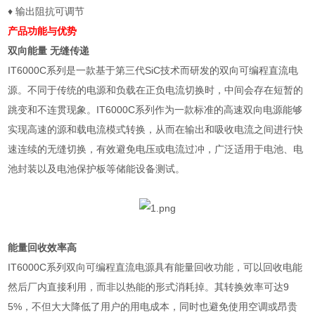
♦
输出阻抗可调节
产品功能与优势
双向能量 无缝传递
IT6000C
系列是一款基于第三代
SiC
技术而研发的双向可编程直流电
源。不同于传统的电源和负载在正负电流切换时，中间会存在短暂的
跳变和不连贯现象。
IT6000C
系列作为一款标准的高速双向电源能够
实现高速的源和载电流模式转换，从而在输出和吸收电流之间进行快
速连续的无缝切换，有效避免电压或电流过冲，广泛适用于电池、电
池封装以及电池保护板等储能设备测试。
能量回收效率高
IT6000C
系列双向可编程直流电源具有能量回收功能，可以回收电能
然后厂内直接利用，而非以热能的形式消耗掉。其转换效率可达
9
5%
，不但大大降低了用户的用电成本，同时也避免使用空调或昂贵