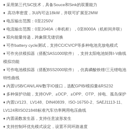
♦
采用第三代
SiC
技术，具备
Souce
和
Sink
的双重能力
♦
高功率密度，
3U
内可达
18kW
，并联可扩展至
2MW
♦
电压输出范围：
0
至
2250V
♦
电流输出范围：
0
至
2040A
（单机柜），
0
至
8000A
（机柜间并联）
♦
双向能量传递，跨象限无缝切换
♦
可作
battery cycle
测试，支持
CC/CV/CP
等多种电池充放电模式
♦
可作光伏模拟器（搭配
SAS1000
软件），支持太阳电池矩阵
I-V
曲线
模拟功能
♦
可作电池模拟器（搭配
BSS2000
软件），仿真磷酸铁锂
/
三元锂电池
特性曲线
♦
内置
USB/CAN/LAN/
数字
IO
接口，选配
GPIB/
模拟量
&RS232
♦
多种保护功能，支持
OVP
、±
OCP
、±
OPP
、
OTP
、掉电、孤岛保护
♦
内置
LV123
、
LV148
、
DIN40839
、
ISO-16750-2
、
SAEJ1113-11
、
LV124
和
ISO21848
标准汽车功率网用电压曲线
♦
内置函数发生器，支持任意波形发生
♦
支持控制环优先模式设定，设置不同环路速度