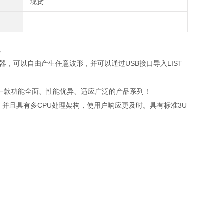
现货
。
器，可以自由产生任意波形，并可以通过
USB
接口导入
LIST
一款功能全面、性能优异、适应广泛的产品系列！
，并且具有多
CPU
处理架构，使用户响应更及时。具有标准
3U