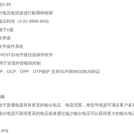
达
0.99
对电压电流值进行粗调和细调
输出时间（
0.01-9999.99S)
储于
U
盘
作界面
文件操作系统
 HOST
自动升级仪器操作软件
用于实现外部模拟控制
P
、
OCP
、
OPP
、
OTP
保护 支持
SCPI
和
MODBUS
协议
输出
较于普通电源具有更宽的输出电压、电流范围，单型号电源可满足客户多
输出电流可获得更高的电压或者通过减少输出电压可以获得更大的输出电流