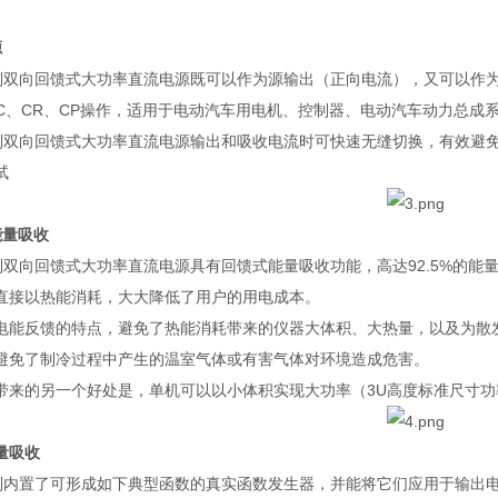
源
列双向回馈式大功率直流电源既可以作为源输出（正向电流），又可以作
C
、
CR
、
CP
操作，适用于电动汽车用电机、控制器、电动汽车动力总成
列双向回馈式大功率直流电源输出和吸收电流时可快速无缝切换，有效避
试
能量吸收
列双向回馈式大功率直流电源具有回馈式能量吸收功能，高达
92.5%
的能
直接以热能消耗，大大降低了用户的用电成本。
电能反馈的特点，避免了热能消耗带来的仪器大体积、大热量，以及为散
避免了制冷过程中产生的温室气体或有害气体对环境造成危害。
带来的另一个好处是，单机可以以小体积实现大功率（
3U
高度标准尺寸功
量吸收
列内置了可形成如下典型函数的真实函数发生器，并能将它们应用于输出