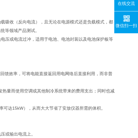
在线交流
为载吸收（反向电流），且无论在电源模式还是负载模式，都
微信扫一扫
系统等领域产品测试。
免电压或电流过冲，适用于电池、电池封装以及电池保护板等
量回馈效率，可将电能直接返回用电网络后直接利用，而非普
发热量而使用空调或其他制冷系统带来的费用支出；同时也减
率可达
15kW
），从而大大节省了安放仪器所需的体积。
电压或输出电流上。