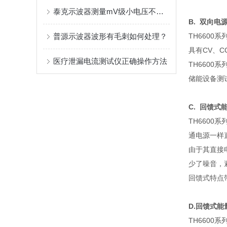
泰克示波器测量mV级小电压不准确的调整方法
B.
双向电
普源示波器波形有毛刺如何处理？
TH6600
系
具有
CV
、
C
医疗泄漏电流测试仪正确操作方法
TH6600
系
储能设备测
C.
回馈式
TH6600
系
通电源一样
由于其直接
少了噪音，
回馈式特点
D.
回馈式能
TH6600
系