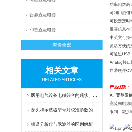
功率因数高
可利用旋钮
普源直流电源
可设定定时
屏幕信息存
和普直流电源
中英文可操
查看全部
灵活方便的
可通过
USB
Analog
接口
相关文章
自带硬件
OV
RELATED ARTICLES
产品优势：
医用电气设备电磁兼容的现状、发展动向及专业医用电磁兼容试验室的建设
A.
宽范围
宽范围电源
探头和示波器型号对校准参数的影响
限制，减少
频谱分析仪与示波器的区别解析