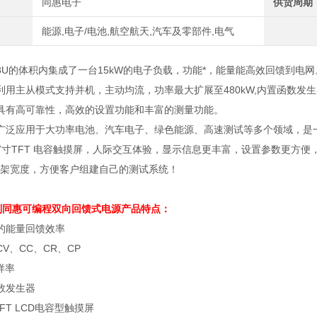
同惠电子
供货周期
能源,电子/电池,航空航天,汽车及零部件,电气
3U
的体积内集成了一台
15kW
的电子负载，功能*，能量能高效回馈到电网
利用主从模式支持并机，主动均流，功率最大扩展至
480kW,
内置函数发生
具有高可靠性，高效的设置功能和丰富的测量功能。
广泛应用于大功率电池、汽车电子、绿色能源、高速测试等多个领域，是
7
寸
TFT
电容触摸屏，人际交互体验，显示信息更丰富，设置参数更方便
架宽度，方便客户组建自己的测试系统！
系列同惠可编程双向回馈式
电源
产品特点：
的能量回馈效率
CV
、
CC
、
CR
、
CP
样率
数发生器
FT LCD
电容型触摸屏