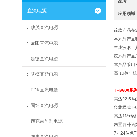
品牌
直流电源
应用领域
致茂直流电源
该款产品在
本系列产品
鼎阳直流电源
生成波形！
该系列产品
是德直流电源
本产品采用
高
19
英寸机
艾德克斯电源
TDK直流电源
TH6600
高达
92.5
％
固纬直流电源
负载模式下
高达
1Mz
采
泰克吉时利电源
内置各种函
7
寸
24
位色
T
同惠直流电源