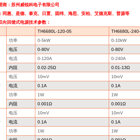
理商：苏州威锐科电子有限公司
：同惠、是德、泰克、日置、固纬、海思、安柏、艾德克斯、普源等
双向回馈式电源
技术参数：
TH6680L-120-05
TH6680L-240
功率
0-5kW
0-10kW
电压
0-80V
0-80V
电流
0-120A
0-240A
内阻
0.02-25
Ω
0.01-13
Ω
电压
10mV
10mV
析
电流
0.1A
0.1A
功率
1W
1W
内阻
0.001
Ω
0.001
Ω
电压
10mV
10mV
析
电流
0.1A
0.1A
功率
1W
1W