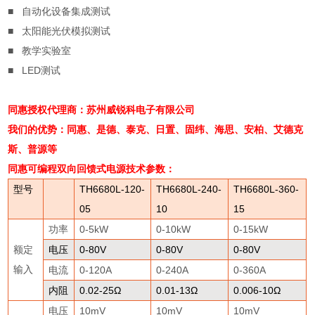
■
自动化设备集成测试
■
太阳能光伏模拟测试
■
教学实验室
■
LED
测试
同惠授权代理商：苏州威锐科电子有限公司
我们的优势：同惠、是德、泰克、日置、固纬、海思、安柏、艾德克
斯、普源等
同惠可编程双向回馈式电源
技术参数：
型号
TH6680L-120-
TH6680L-240-
TH6680L-360-
05
10
15
功率
0-5kW
0-10kW
0-15kW
额定
电压
0-80V
0-80V
0-80V
输入
电流
0-120A
0-240A
0-360A
内阻
0.02-25
Ω
0.01-13
Ω
0.006-10
Ω
电压
10mV
10mV
10mV