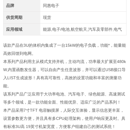
品牌
同惠电子
供货周期
现货
应用领域
能源,电子/电池,航空航天,汽车及零部件,电气
该款产品在
3U
的体积内集成了一台
15kW
的电子负载，功能*，能量能
高效回馈到电网。
本系列产品利用主从模式支持并机，主动均流，功率最大扩展至
480k
W,
内置函数发生器，可以自由产生任意波形，并可以通过
USB
接口导
入
LIST
生成波形！具有高可靠性，高效的设置功能和丰富的测量功
能。
该系列产品广泛应用于大功率电池、汽车电子、绿色能源、高速测试
等多个领域，是一款功能全面、性能优异、适应广泛的产品系列！
本产品采用
7
寸
TFT
电容触摸屏，人际交互体验，显示信息更丰富，
设置参数更方便，并且具有多
CPU
处理架构，使用户响应更及时。具
有标准
3U
高
19
英寸机架宽度，方便客户组建自己的测试系统！