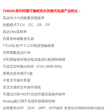
TH6600系列同惠可编程双向回馈式
电源
产品特点：
高达
92.5
％的能量回馈效率
负载模式下
CV
、
CC
、
CR
、
CP
高达
1Mz
采样率
内置各种函数发生器
7
寸
24
位色
TFT LCD
电容型触摸屏
功率因数高达
0.99
可利用旋钮对电压电流值进行粗调和细调
可设定定时输出时间（
0.01-9999.99S)
屏幕信息存储于
U
盘
中英文可操作界面
灵活方便的文件操作系统
可通过
USB HOST
自动升级仪器操作软件
Analog
接口用于实现外部模拟控制
自带硬件
OVP
、
OCP
、
OPP
、
OTP
保护 支持
SCPI
和
MODBUS
协议