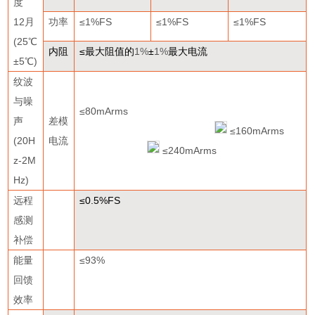
度
12
月
功率
≤1%FS
≤1%FS
≤1%FS
(25
℃
内阻
≤
最大阻值的
1%
±
1%
最大电流
±
5
℃
)
纹波
与噪
≤80mArms
声
差模
≤160mArms
(20H
电流
≤240mArms
z-2M
Hz)
远程
≤0.5%FS
感测
补偿
能量
≤93%
回馈
效率