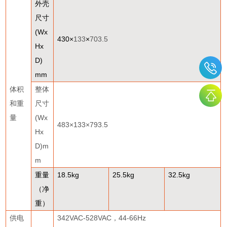
外壳
尺寸
(Wx
430
×
133
×
703.5
Hx
D)
mm
体积
整体
和重
尺寸
量
(Wx
483
×
133
×
793.5
Hx
D)m
m
重量
18.5kg
25.5kg
32.5kg
（净
重）
供电
342VAC-528VAC
，
44-66Hz