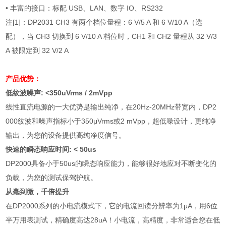
•
丰富的接口：标配
USB
、
LAN
、数字
IO
、
RS232
注
[1]
：
DP2031 CH3
有两个档位量程：
6 V/5 A
和
6 V/10 A
（选
配），当
CH3
切换到
6 V/10 A
档位时，
CH1
和
CH2
量程从
32 V/3
A
被限定到
32 V/2 A
产品优势：
低纹波噪声
: <350uVrms / 2mVpp
线性直流电源的一大优势是输出纯净，在
20Hz-20MHz
带宽内，
DP2
000
纹波和噪声指标小于
350μVrms
或
2 mVpp
，超低噪设计，更纯净
输出，为您的设备提供高纯净度信号。
快速的瞬态响应时间
: < 50us
DP2000
具备小于
50us
的瞬态响应能力，能够很好地应对不断变化的
负载，为您的测试保驾护航。
从毫到微，千倍提升
在
DP2000
系列的小电流模式下，它的电流回读分辨率为
1μA
，用
6
位
半万用表测试，精确度高达
28uA
！小电流，高精度，非常适合您在低