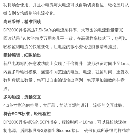
功耗场合使用。并且小电流与大电流可以自动切换档位，轻松应对从
微安到安培级别的电流变化。
高速采样，精准回读
DP2000
具备高达
7.5kSa/s
的电流采样率、大范围的电流测量带宽，
回读结果与
6
位半精度万用表几乎一致，在高采样率模式下，您可以
轻松监测电流的快速变化，让电流的微小变化也能被清晰捕捉。
毫秒编辑，细致输出
新品电源标配任意波功能上实现了千倍提升，波形驻留时间小至
1ms,
内置多种输出模板，涵盖不同范围的电压、电流、驻留时间、重复次
数和数据点数量，您可以自由编辑输出序列，实现更加细致的任意
波。
多彩触控，流畅交互
4.3
英寸彩色触控屏，大屏幕，简洁直观的设计，流畅的交互体验。
符合
SCPI
标准，轻松程控
DP2000
具备标准的
SCPI
指令，程控时间＜
10ms
，可以轻松快速控
制电源。后面板具备
3
路输出和
sense
接口，确保负载所获得同样精准