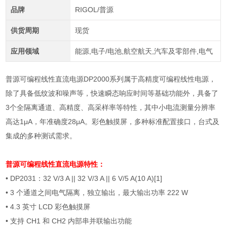
品牌
RIGOL/普源
供货周期
现货
应用领域
能源,电子/电池,航空航天,汽车及零部件,电气
普源可编程线性直流电源DP2000系列属于高精度可编程线性电源，
除了具备低纹波和噪声等，快速瞬态响应时间等基础功能外，具备了
3个全隔离通道、高精度、高采样率等特性，其中小电流测量分辨率
高达1μA，年准确度28μA。彩色触摸屏，多种标准配置接口，台式及
集成的多种测试需求。
普源可编程线性直流电源
特性：
• DP2031
：
32 V/3 A || 32 V/3 A || 6 V/5 A(10 A)[1]
• 3
个通道之间电气隔离，独立输出，最大输出功率
222 W
• 4.3
英寸
LCD
彩色触摸屏
•
支持
CH1
和
CH2
内部串并联输出功能