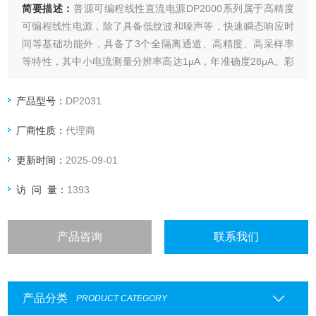
简要描述：
普源可编程线性直流电源DP2000系列属于高精度
可编程线性电源，除了具备低纹波和噪声等，快速瞬态响应时
间等基础功能外，具备了3个全隔离通道、高精度、高采样率
等特性，其中小电流测量分辨率高达1μA，年准确度28μA。彩
色触摸屏，多种标准配置接口，台式及集成的多种测试需求。
产品型号：
DP2031
厂商性质：
代理商
更新时间：
2025-09-01
访 问 量：
1393
产品咨询
联系我们
产品分类
PRODUCT CATEGORY