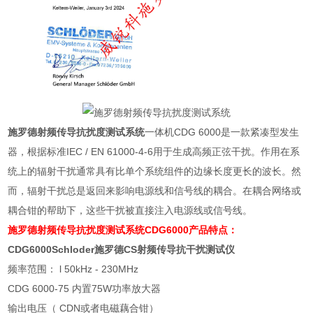
施罗德射频传导抗扰度测试系统
一体机CDG 6000是一款紧凑型发生
器，根据标准IEC / EN 61000-4-6用于生成高频正弦干扰。作用在系
统上的辐射干扰通常具有比单个系统组件的边缘长度更长的波长。然
而，辐射干扰总是返回来影响电源线和信号线的耦合。在耦合网络或
耦合钳的帮助下，这些干扰被直接注入电源线或信号线。
施罗德射频传导抗扰度测试系统
CDG6000产品特点：
CDG6000Schloder
施罗德
CS
射频传导抗干扰测试仪
频率范围：
l 50kHz - 230MHz
CDG 6000-75
内置
75W
功率放大器
输出电压（
CDN
或者电磁藕合钳）