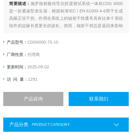
简要描述：
施罗德射频传导抗扰度测试系统一体机CDG 6000
是一款紧凑型发生器，根据标准IEC / EN 61000-4-6用于生成
高频正弦干扰。作用在系统上的辐射干扰通常具有比单个系统
组件的边缘长度更长的波长。然而，辐射干扰总是返回来影响
电源线和信号线的耦合。在耦合网络或耦合钳的帮助下，这些
干扰被直接注入电源线或信号线。
产品型号：
CDG6000-75-10
厂商性质：
代理商
更新时间：
2025-09-02
访 问 量：
1291
产品咨询
联系我们
产品分类
PRODUCT CATEGORY