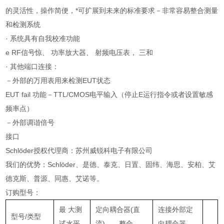
的灵活性，操作简便，*可扩展到未来的标准要求－非常容易整合测量
和检测系统
· 系统具有自我校准功能
e RF信号惊、 功率放大器、 射频电压表， 三和
· 其他端口连接：
－外部的万用表用来检测EUT状态
EUT fail 功能－TTL/CMOS电平输入（停止E运行指令或者设置敏感
频率点）
－外部调谐倍号
接口
Schlöder授权代理商：苏州威锐科电子有限公司
我们的优势：Schlöder、是德、泰克、日置、固纬、海思、安柏、艾
德克斯、普源、同惠、艾诺等。
订购型号：
最 大测
定向耦合器(直
连接外部定
型号/类型
试水平
流)——整合
向耦合器