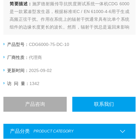
简要描述：
施罗德射频传导抗扰度测试系统一体机CDG 6000
是一款紧凑型发生器，根据标准IEC / EN 61000-4-6用于生成
高频正弦干扰。作用在系统上的辐射干扰通常具有比单个系统
组件的边缘长度更长的波长。然而，辐射干扰总是返回来影响
电源线和信号线的耦合。在耦合网络或耦合钳的帮助下，这些
干扰被直接注入电源线或信号线。
产品型号：
CDG6000-75-DC-10
厂商性质：
代理商
更新时间：
2025-09-02
访 问 量：
1342
产品咨询
联系我们
产品分类
PRODUCT CATEGORY