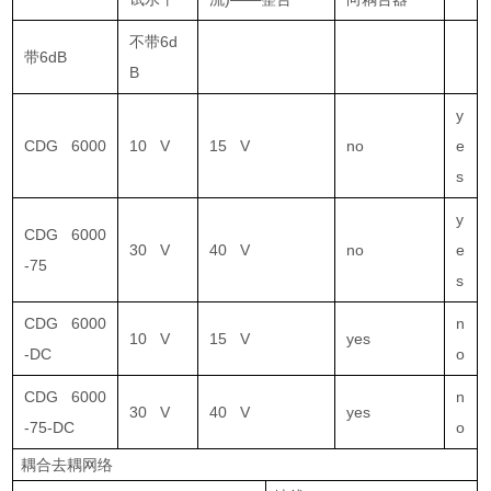
不带6d
带6dB
B
y
CDG 6000
10 V
15 V
no
e
s
y
CDG 6000
30 V
40 V
no
e
-75
s
CDG 6000
n
10 V
15 V
yes
-DC
o
CDG 6000
n
30 V
40 V
yes
-75-DC
o
耦合去耦网络