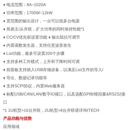
♦ 电流范围：8A~1020A
♦ 功率范围：1700W~12kW
♦ 宽范围的输出设计，一台可以抵多台电源
♦ 简易主/从并联，扩大功率的同时保持性能*1
♦ CC/CV优先权设置功能 ♦ 输出阻抗可调节
♦ 内置函数发生器，支持任意波形发生
♦ List功能，最多可设置200个步骤
♦ 支持多种工作模式，上升和下降时间可调
♦ 前面板支持插入USB存储设备，以满足List文件的导入/
♦ 导出、数据记录功能等
♦ 支持SCPI协议，内置Web服务器
♦ 标配USB/CAN/LAN/数字IO接口，以及选配GPIB/模拟量&RS232接
口
*1 1U机型>16台并联，2U机型>8台并联请详询ITECH
产品功能与优势
应用领域