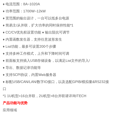
♦ 电流范围：8A~1020A
♦ 功率范围：1700W~12kW
♦ 宽范围的输出设计，一台可以抵多台电源
♦ 简易主/从并联，扩大功率的同时保持性能*1
♦ CC/CV优先权设置功能 ♦ 输出阻抗可调节
♦ 内置函数发生器，支持任意波形发生
♦ List功能，最多可设置200个步骤
♦ 支持多种工作模式，上升和下降时间可调
♦ 前面板支持插入USB存储设备，以满足List文件的导入/
♦ 导出、数据记录功能等
♦ 支持SCPI协议，内置Web服务器
♦ 标配USB/CAN/LAN/数字IO接口，以及选配GPIB/模拟量&RS232接
口
*1 1U机型>16台并联，2U机型>8台并联请详询ITECH
产品功能与优势
应用领域