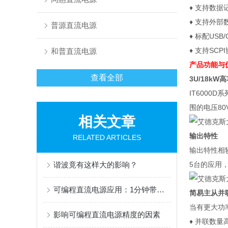
♦ 支持数
♦ 支持外
普源直流电源
♦ 标配USB
♦ 支持SC
和普直流电源
产品功能与
查看全部
3U/18kW
IT6000
围的电压80
相关文章
输出特性
RELATED ARTICLES
输出特性相
谐波竟有这样大的影响？
5台的应用
可编程直流电源应用：1分钟带你Get Foldback功能
简易主从并
当有更大功
影响可编程直流电源精度的因素
♦ 并联数量高