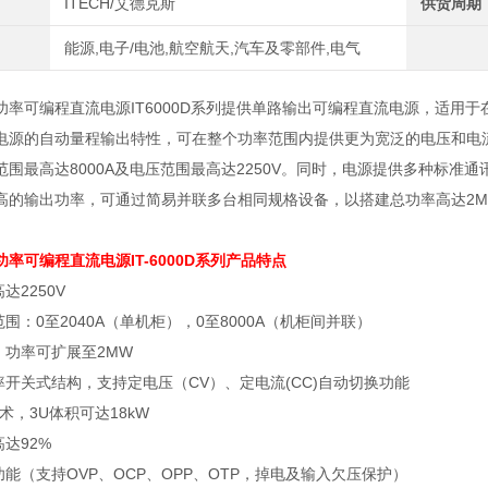
ITECH/艾德克斯
供货周期
能源,电子/电池,航空航天,汽车及零部件,电气
功率可编程直流电源IT6000D系列提供单路输出可编程直流电源，适用
系列电源的自动量程输出特性，可在整个功率范围内提供更为宽泛的电压和电流组
范围最高达8000A及电压范围最高达2250V。同时，电源提供多种标准通
高的输出功率，可通过简易并联多台相同规格设备，以搭建总功率高达2
功率可编程直流电源
IT-6000D系列产品特点
达2250V
范围：0至2040A（单机柜），0至8000A（机柜间并联）
，功率可扩展至2MW
率开关式结构，支持定电压（CV）、定电流(CC)自动切换功能
技术，3U体积可达18kW
高达92%
功能（支持OVP、OCP、OPP、OTP，掉电及输入欠压保护）