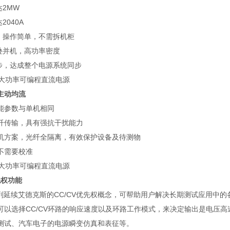
达2MW
2040A
联，操作简单，不需拆机柜
堆叠并机，高功率密度
同步，达成整个电源系统同步
主动均流
能参数与单机相同
纤传输，具有强抗干扰能力
机方案，光纤全隔离，有效保护设备及待测物
不需要校准
先权功能
0D系列延续艾德克斯的CC/CV优先权概念，可帮助用户解决长期测试应用
可以选择CC/CV环路的响应速度以及环路工作模式，来决定输出是电压
测试、汽车电子的电源瞬变仿真和表征等。