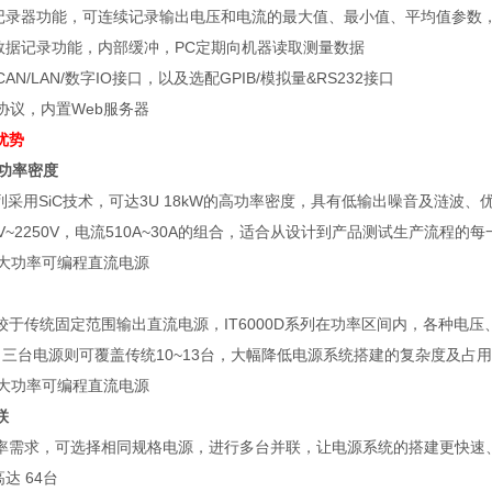
据记录器功能，可连续记录输出电压和电流的最大值、最小值、平均值参数
部数据记录功能，内部缓冲，PC定期向机器读取测量数据
/CAN/LAN/数字IO接口，以及选配GPIB/模拟量&RS232接口
PI协议，内置Web服务器
优势
高功率密度
D系列采用SiC技术，可达3U 18kW的高功率密度，具有低输出噪音及
V~2250V，电流510A~30A的组合，适合从设计到产品测试生产流程的
较于传统固定范围输出直流电源，IT6000D系列在功率区间内，各种电
，三台电源则可覆盖传统10~13台，大幅降低电源系统搭建的复杂度及占
联
率需求，可选择相同规格电源，进行多台并联，让电源系统的搭建更快速
达 64台