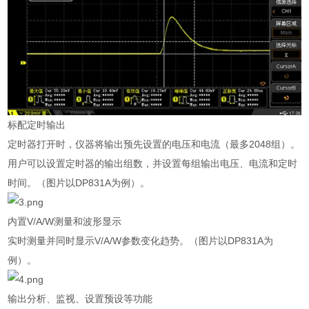
标配定时输出
定时器打开时，仪器将输出预先设置的电压和电流（最多
2048
组）。
用户可以设置定时器的输出组数，并设置每组输出电压、电流和定时
时间。（图片以
DP831A
为例）。
内置
V/A/W
测量和波形显示
实时测量并同时显示
V/A/W
参数变化趋势。（图片以
DP831A
为
例）。
输出分析、监视、设置预设等功能