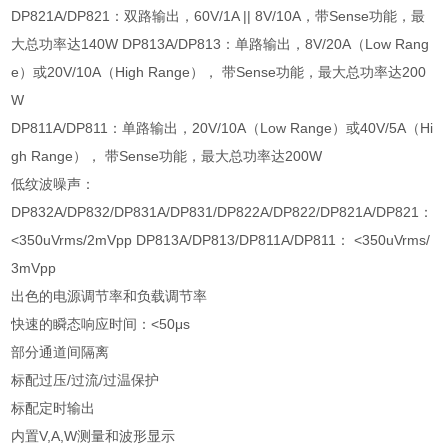
DP821A/DP821
：双路输出，
60V/1A || 8V/10A
，带
Sense
功能，最
大总功率达
140W DP813A/DP813
：单路输出，
8V/20A
（
Low Rang
e
）或
20V/10A
（
High Range
）， 带
Sense
功能，最大总功率达
200
W
DP811A/DP811
：单路输出，
20V/10A
（
Low Range
）或
40V/5A
（
Hi
gh Range
）， 带
Sense
功能，最大总功率达
200W
低纹波噪声：
DP832A/DP832/DP831A/DP831/DP822A/DP822/DP821A/DP821
：
<350uVrms/2mVpp DP813A/DP813/DP811A/DP811
：
<350uVrms/
3mVpp
出色的电源调节率和负载调节率
快速的瞬态响应时间：
<50μs
部分通道间隔离
标配过压
/
过流
/
过温保护
标配定时输出
内置
V,A,W
测量和波形显示