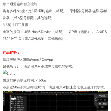
每个通道输出独立控制
具有多种*功能：定时和延时输出（标配），录制器
/
分析器
/
监测器
/
触
发器 （带
A
型号标配，其他选配）
3.5
英寸
TFT
显示
丰富的接口：
USB Host&Device
（标配），
GPIB
（选配），
LAN/RS
232/
数字
IO
（带
A
型号标配，其他选配）
产品优势：
低纹波噪声
:<350uVrms / 2mVpp
超低噪设计，满足用户对高纯净度供电的需求。
快速的瞬态响应时间
: < 50us
不超过
50us
的电源响应时间，满足用户对快速变化电压波形的需求。