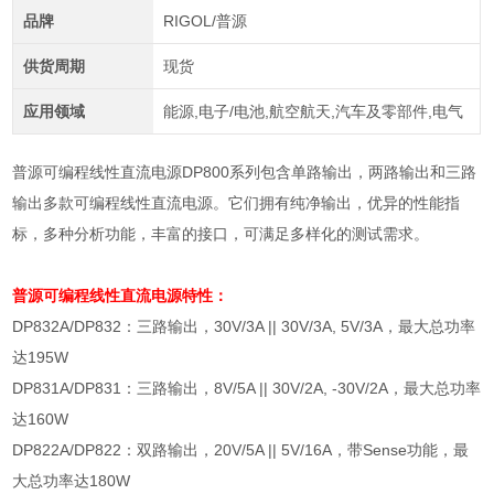
品牌
RIGOL/普源
供货周期
现货
应用领域
能源,电子/电池,航空航天,汽车及零部件,电气
普源可编程线性直流电源DP800系列包含单路输出，两路输出和三路
输出多款可编程线性直流电源。它们拥有纯净输出，优异的性能指
标，多种分析功能，丰富的接口，可满足多样化的测试需求。
普源可编程线性直流电源
特性：
DP832A/DP832
：三路输出，
30V/3A || 30V/3A, 5V/3A
，最大总功率
达
195W
DP831A/DP831
：三路输出，
8V/5A || 30V/2A, -30V/2A
，最大总功率
达
160W
DP822A/DP822
：双路输出，
20V/5A || 5V/16A
，带
Sense
功能，最
大总功率达
180W