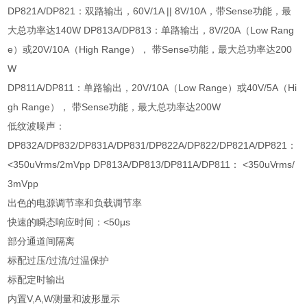
DP821A/DP821
：双路输出，
60V/1A || 8V/10A
，带
Sense
功能，最
大总功率达
140W DP813A/DP813
：单路输出，
8V/20A
（
Low Rang
e
）或
20V/10A
（
High Range
）， 带
Sense
功能，最大总功率达
200
W
DP811A/DP811
：单路输出，
20V/10A
（
Low Range
）或
40V/5A
（
Hi
gh Range
）， 带
Sense
功能，最大总功率达
200W
低纹波噪声：
DP832A/DP832/DP831A/DP831/DP822A/DP822/DP821A/DP821
：
<350uVrms/2mVpp DP813A/DP813/DP811A/DP811
：
<350uVrms/
3mVpp
出色的电源调节率和负载调节率
快速的瞬态响应时间：
<50μs
部分通道间隔离
标配过压
/
过流
/
过温保护
标配定时输出
内置
V,A,W
测量和波形显示