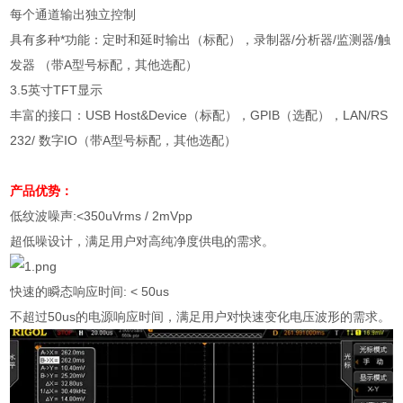
每个通道输出独立控制
具有多种*功能：定时和延时输出（标配），录制器
/
分析器
/
监测器
/
触
发器 （带
A
型号标配，其他选配）
3.5
英寸
TFT
显示
丰富的接口：
USB Host&Device
（标配），
GPIB
（选配），
LAN/RS
232/
数字
IO
（带
A
型号标配，其他选配）
产品优势：
低纹波噪声
:<350uVrms / 2mVpp
超低噪设计，满足用户对高纯净度供电的需求。
快速的瞬态响应时间
: < 50us
不超过
50us
的电源响应时间，满足用户对快速变化电压波形的需求。