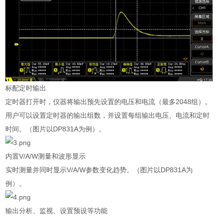
标配定时输出
定时器打开时，仪器将输出预先设置的电压和电流（最多
2048
组）。
用户可以设置定时器的输出组数，并设置每组输出电压、电流和定时
时间。（图片以
DP831A
为例）。
内置
V/A/W
测量和波形显示
实时测量并同时显示
V/A/W
参数变化趋势。（图片以
DP831A
为
例）。
输出分析、监视、设置预设等功能