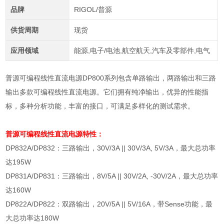
品牌
RIGOL/普源
供货周期
现货
应用领域
能源,电子/电池,航空航天,汽车及零部件,电气
普源可编程线性直流电源DP800系列包含单路输出，两路输出和三路
输出多款可编程线性直流电源。它们拥有纯净输出，优异的性能指
标，多种分析功能，丰富的接口，可满足多样化的测试需求。
普源可编程线性直流电源
特性：
DP832A/DP832
：三路输出，
30V/3A || 30V/3A, 5V/3A
，最大总功率
达
195W
DP831A/DP831
：三路输出，
8V/5A || 30V/2A, -30V/2A
，最大总功率
达
160W
DP822A/DP822
：双路输出，
20V/5A || 5V/16A
，带
Sense
功能，最
大总功率达
180W