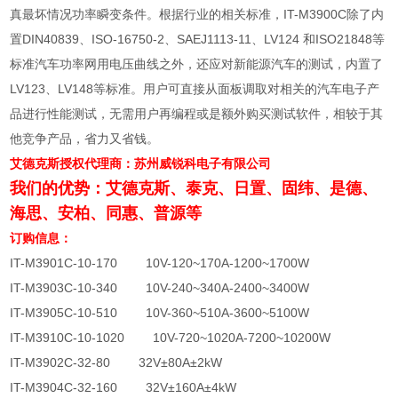
真最坏情况功率瞬变条件。根据行业的相关标准，
IT-M3900C
除了内
置
DIN40839
、
ISO-16750-2
、
SAEJ1113-11
、
LV124
和
ISO21848
等
标准汽车功率网用电压曲线之外，还应对新能源汽车的测试，内置了
LV123
、
LV148
等标准。用户可直接从面板调取对相关的汽车电子产
品进行性能测试，无需用户再编程或是额外购买测试软件，相较于其
他竞争产品，省力又省钱。
艾德克斯授权代理商：苏州威锐科电子有限公司
我们的优势：艾德克斯、泰克、日置、固纬、是德、
海思、安柏、同惠、普源等
订购信息：
IT-M3901C-10-170 10V-120~170A-1200~1700W
IT-M3903C-10-340 10V-240~340A-2400~3400W
IT-M3905C-10-510 10V-360~510A-3600~5100W
IT-M3910C-10-1020 10V-720~1020A-7200~10200W
IT-M3902C-32-80 32V±80A±2kW
IT-M3904C-32-160 32V±160A±4kW