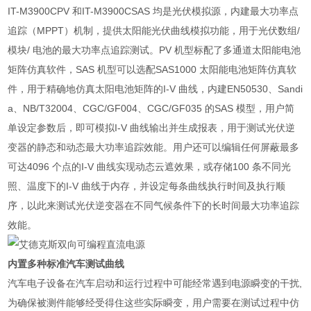
IT-M3900CPV
和
IT-M3900CSAS
均是光伏模拟源，内建最大功率点
追踪（
MPPT
）机制，提供太阳能光伏曲线模拟功能，用于光伏数组
/
模块
/
电池的最大功率点追踪测试。
PV
机型标配了多通道太阳能电池
矩阵仿真软件，
SAS
机型可以选配
SAS1000
太阳能电池矩阵仿真软
件，用于精确地仿真太阳电池矩阵的
I-V
曲线，内建
EN50530
、
Sandi
a
、
NB/T32004
、
CGC/GF004
、
CGC/GF035
的
SAS
模型，用户简
单设定参数后，即可模拟
I-V
曲线输出并生成报表，用于测试光伏逆
变器的静态和动态最大功率追踪效能。用户还可以编辑任何屏蔽最多
可达
4096
个点的
I-V
曲线实现动态云遮效果，或存储
100
条不同光
照、温度下的
I-V
曲线于内存，并设定每条曲线执行时间及执行顺
序，以此来测试光伏逆变器在不同气候条件下的长时间最大功率追踪
效能。
内置多种标准汽车测试曲线
汽车电子设备在汽车启动和运行过程中可能经常遇到电源瞬变的干扰
,
为确保被测件能够经受得住这些实际瞬变，用户需要在测试过程中仿