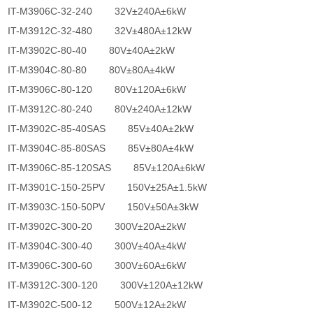
IT-M3906C-32-240 32V±240A±6kW
IT-M3912C-32-480 32V±480A±12kW
IT-M3902C-80-40 80V±40A±2kW
IT-M3904C-80-80 80V±80A±4kW
IT-M3906C-80-120 80V±120A±6kW
IT-M3912C-80-240 80V±240A±12kW
IT-M3902C-85-40SAS 85V±40A±2kW
IT-M3904C-85-80SAS 85V±80A±4kW
IT-M3906C-85-120SAS 85V±120A±6kW
IT-M3901C-150-25PV 150V±25A±1.5kW
IT-M3903C-150-50PV 150V±50A±3kW
IT-M3902C-300-20 300V±20A±2kW
IT-M3904C-300-40 300V±40A±4kW
IT-M3906C-300-60 300V±60A±6kW
IT-M3912C-300-120 300V±120A±12kW
IT-M3902C-500-12 500V±12A±2kW