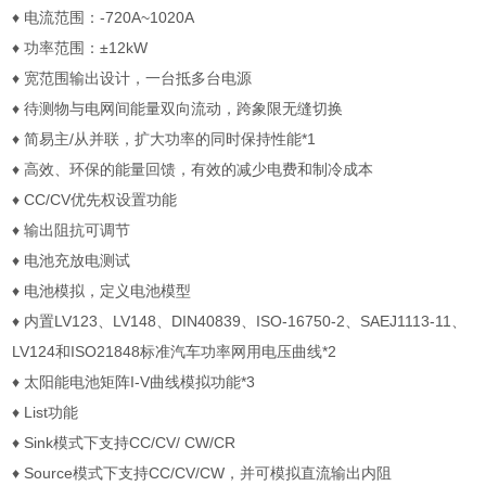
♦
电流范围：
-720A~1020A
♦
功率范围：
±12kW
♦
宽范围输出设计，一台抵多台电源
♦
待测物与电网间能量双向流动，跨象限无缝切换
♦
简易主
/
从并联，扩大功率的同时保持性能
*1
♦
高效、环保的能量回馈，有效的减少电费和制冷成本
♦
CC/CV
优先权设置功能
♦
输出阻抗可调节
♦
电池充放电测试
♦
电池模拟，定义电池模型
♦
内置
LV123
、
LV148
、
DIN40839
、
ISO-16750-2
、
SAEJ1113-11
、
LV124
和
ISO21848
标准汽车功率网用电压曲线
*2
♦
太阳能电池矩阵
I-V
曲线模拟功能
*3
♦
List
功能
♦
Sink
模式下支持
CC/CV/ CW/CR
♦
Source
模式下支持
CC/CV/CW
，并可模拟直流输出内阻