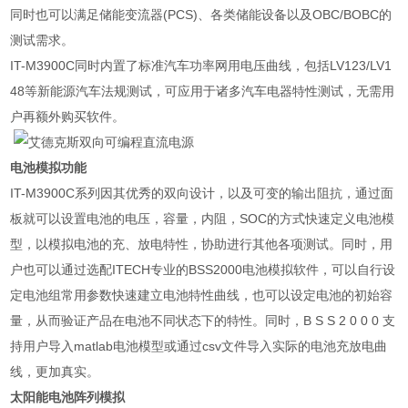
同时也可以满足储能变流器
(PCS)
、各类储能设备以及
OBC/BOBC
的
测试需求。
IT-M3900C
同时内置了标准汽车功率网用电压曲线，包括
LV123/LV1
48
等新能源汽车法规测试，可应用于诸多汽车电器特性测试，无需用
户再额外购买软件。
电池模拟功能
IT-M3900C
系列因其优秀的双向设计，以及可变的输出阻抗，通过面
板就可以设置电池的电压，容量，内阻，
SOC
的方式快速定义电池模
型，以模拟电池的充、放电特性，协助进行其他各项测试。同时，用
户也可以通过选配
ITECH
专业的
BSS2000
电池模拟软件，可以自行设
定电池组常用参数快速建立电池特性曲线，也可以设定电池的初始容
量，从而验证产品在电池不同状态下的特性。同时，
B S S 2 0 0 0
支
持用户导入
matlab
电池模型或通过
csv
文件导入实际的电池充放电曲
线，更加真实。
太阳能电池阵列模拟