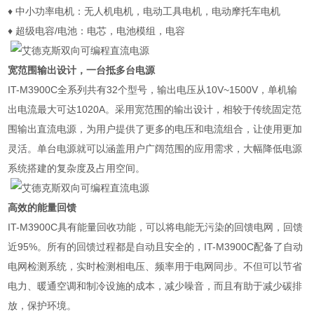
♦
中小功率电机：无人机电机，电动工具电机，电动摩托车电机
♦
超级电容
/
电池：电芯，电池模组，电容
宽范围输出设计，一台抵多台电源
IT-M3900C
全系列共有
32
个型号，输出电压从
10V~1500V
，单机输
出电流最大可达
1020A
。采用宽范围的输出设计，相较于传统固定范
围输出直流电源，为用户提供了更多的电压和电流组合，让使用更加
灵活。单台电源就可以涵盖用户广阔范围的应用需求，大幅降低电源
系统搭建的复杂度及占用空间。
高效的能量回馈
IT-M3900C
具有能量回收功能，可以将电能无污染的回馈电网，回馈
近
95%
。所有的回馈过程都是自动且安全的，
IT-M3900C
配备了自动
电网检测系统，实时检测相电压、频率用于电网同步。不但可以节省
电力、暖通空调和制冷设施的成本，减少噪音，而且有助于减少碳排
放，保护环境。