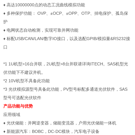
♦
高达
10000000
点的动态工况曲线模拟功能
♦
多种保护功能：
OVP
、
±OCP
、
±OPP
、
OTP
、掉电保护、孤岛保
护
♦
电网状态自动检测，实现可靠并网功能
♦
标配
USB/CAN/LAN/
数字
IO
接口，以及选配
GPIB/
模拟量
&RS232
接
口
*1 1U
机型
>16
台并联，
2U
机型
>8
台并联请详询
ITECH
。
SAS
机型光
伏功能下不建议并机。
*2 10V
机型不具备此功能
*3
光伏模拟源型号具备此功能，
PV
型号标配多通道光伏软件，
SAS
型号可选配光伏软件
产品功能与优势
应用领域
♦
光伏储能：并网逆变器，储能变流器，户用光伏储能一体机
♦
新能源汽车：
BOBC
，
DC-DC
模块，汽车电子设备