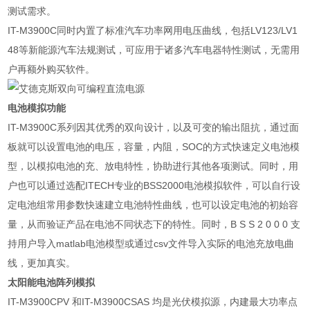
测试需求。
IT-M3900C
同时内置了标准汽车功率网用电压曲线，包括
LV123/LV1
48
等新能源汽车法规测试，可应用于诸多汽车电器特性测试，无需用
户再额外购买软件。
电池模拟功能
IT-M3900C
系列因其优秀的双向设计，以及可变的输出阻抗，通过面
板就可以设置电池的电压，容量，内阻，
SOC
的方式快速定义电池模
型，以模拟电池的充、放电特性，协助进行其他各项测试。同时，用
户也可以通过选配
ITECH
专业的
BSS2000
电池模拟软件，可以自行设
定电池组常用参数快速建立电池特性曲线，也可以设定电池的初始容
量，从而验证产品在电池不同状态下的特性。同时，
B S S 2 0 0 0
支
持用户导入
matlab
电池模型或通过
csv
文件导入实际的电池充放电曲
线，更加真实。
太阳能电池阵列模拟
IT-M3900CPV
和
IT-M3900CSAS
均是光伏模拟源，内建最大功率点