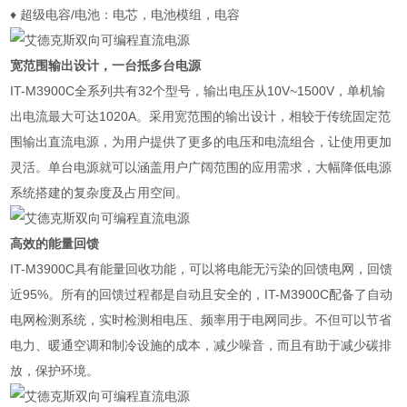
♦
超级电容
/
电池：电芯，电池模组，电容
宽范围输出设计，一台抵多台电源
IT-M3900C
全系列共有
32
个型号，输出电压从
10V~1500V
，单机输
出电流最大可达
1020A
。采用宽范围的输出设计，相较于传统固定范
围输出直流电源，为用户提供了更多的电压和电流组合，让使用更加
灵活。单台电源就可以涵盖用户广阔范围的应用需求，大幅降低电源
系统搭建的复杂度及占用空间。
高效的能量回馈
IT-M3900C
具有能量回收功能，可以将电能无污染的回馈电网，回馈
近
95%
。所有的回馈过程都是自动且安全的，
IT-M3900C
配备了自动
电网检测系统，实时检测相电压、频率用于电网同步。不但可以节省
电力、暖通空调和制冷设施的成本，减少噪音，而且有助于减少碳排
放，保护环境。