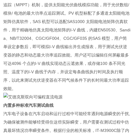
追踪（
MPPT
）机制，提供太阳能光伏曲线模拟功能，用于光伏数组
/
模块
/
电池的最大功率点追踪测试。
PV
机型标配了多通道太阳能电池
矩阵仿真软件，
SAS
机型可以选配
SAS1000
太阳能电池矩阵仿真软
件，用于精确地仿真太阳电池矩阵的
I-V
曲线，内建
EN50530
、
Sandi
a
、
NB/T32004
、
CGC/GF004
、
CGC/GF035
的
SAS
模型，用户简
单设定参数后，即可模拟
I-V
曲线输出并生成报表，用于测试光伏逆
变器的静态和动态最大功率追踪效能。用户还可以编辑任何屏蔽最多
可达
4096
个点的
I-V
曲线实现动态云遮效果，或存储
100
条不同光
照、温度下的
I-V
曲线于内存，并设定每条曲线执行时间及执行顺
序，以此来测试光伏逆变器在不同气候条件下的长时间最大功率追踪
效能。
内置多种标准汽车测试曲线
汽车电子设备在汽车启动和运行过程中可能经常遇到电源瞬变的干扰
,
为确保被测件能够经受得住这些实际瞬变，用户需要在测试过程中仿
真最坏情况功率瞬变条件。根据行业的相关标准，
IT-M3900C
除了内