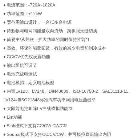
♦
电流范围：
-720A~1020A
♦
功率范围：
±12kW
♦
宽范围输出设计，一台抵多台电源
♦
待测物与电网间能量双向流动，跨象限无缝切换
♦
简易主
/
从并联，扩大功率的同时保持性能
*1
♦
高效、环保的能量回馈，有效的减少电费和制冷成本
♦
CC/CV
优先权设置功能
♦
输出阻抗可调节
♦
电池充放电测试
♦
电池模拟，定义电池模型
♦
内置
LV123
、
LV148
、
DIN40839
、
ISO-16750-2
、
SAEJ1113-11
、
LV124
和
ISO21848
标准汽车功率网用电压曲线
*2
♦
太阳能电池矩阵
I-V
曲线模拟功能
*3
♦
List
功能
♦
Sink
模式下支持
CC/CV/ CW/CR
♦
Source
模式下支持
CC/CV/CW
，并可模拟直流输出内阻