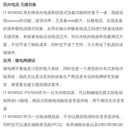
双向电流 无缝切换
IT-M3900C
系列将双向电源和回馈式负载功能特性集于一体，既能实
现
source
的功能，提供功率；又具备
sink
能力，拉载电流。实现高速
的源和载电流模式转换，从而在输出和吸收电流之间进行快速连续的
无缝切换，有效避免电压或电流过冲。对比传统的电源和负载测试方
案，不但节省了购机成本，同时也节省了空间，大大简化了机器的连
接操作。
应用：微电网测试
微电网可看做是小型的电力系统，同时也是一个典型的分布式发电功
能系统，因此无论是涉及到的设备生产商还是专业的电网研究实验
室，都需要去建立模拟测试需求。
IT-M3900C PV/SAS
作为一台光伏模拟源，可以精确地仿真太阳电池
矩阵的
I-V
曲线，模拟太阳能电池板给逆变器供电，用于测试光伏逆变
器
IT-M3900C
作为一台电池模拟器，不但以模拟电池给给逆变器供电，
同时也可以满足储能变流器
(PCS)
、各类储能设备以及
OBC/BOBC
的