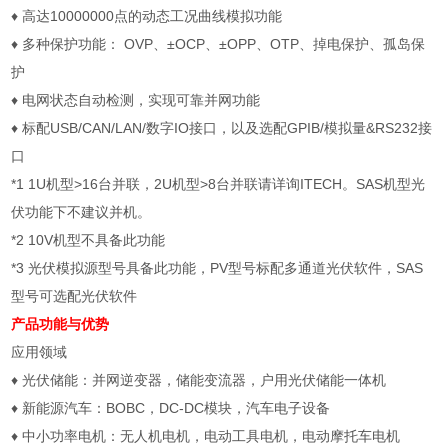
♦
高达
10000000
点的动态工况曲线模拟功能
♦
多种保护功能：
OVP
、
±OCP
、
±OPP
、
OTP
、掉电保护、孤岛保
护
♦
电网状态自动检测，实现可靠并网功能
♦
标配
USB/CAN/LAN/
数字
IO
接口，以及选配
GPIB/
模拟量
&RS232
接
口
*1 1U
机型
>16
台并联，
2U
机型
>8
台并联请详询
ITECH
。
SAS
机型光
伏功能下不建议并机。
*2 10V
机型不具备此功能
*3
光伏模拟源型号具备此功能，
PV
型号标配多通道光伏软件，
SAS
型号可选配光伏软件
产品功能与优势
应用领域
♦
光伏储能：并网逆变器，储能变流器，户用光伏储能一体机
♦
新能源汽车：
BOBC
，
DC-DC
模块，汽车电子设备
♦
中小功率电机：无人机电机，电动工具电机，电动摩托车电机